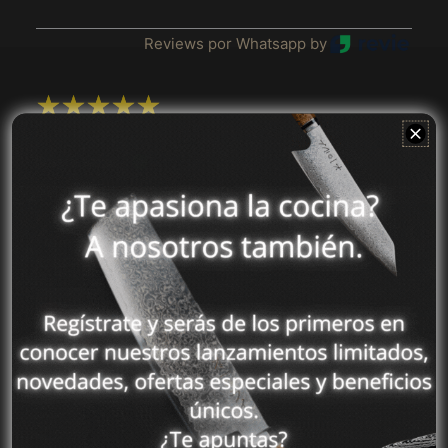
アフガニスタン (MXN
$)
Reviews por Whatsapp by
アメリカ合衆国 (MXN
$)
アラブ首長国連邦
(MXN $)
2025-08-15
アルジェリア (MXN
Dania sarai
$)
Super me encantó el color rosa gracias por
アルゼンチン (MXN
pensar en las girls , la calidad y el empaque
$)
donde viene Super lindo, y el diseño super
アルバ (MXN $)
practico para mi.
アルバニア (MXN $)
アルメニア (MXN $)
アンギラ (MXN $)
Compra ahora y paga a meses
アンゴラ (MXN $)
sin tarjeta de crédito
アンティグア・バーブ
ーダ (MXN $)