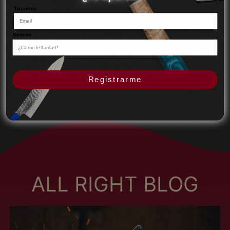
Agrega tu producto al carrito y
elige pagar
アンドラ (MXN $)
1
con Meses sin Tarjeta.
Tu correo
2026-05-15
En tu cuenta de Mercado Pago,
elige la
イエメン (MXN $)
2
cantidad de meses
y confirma.
Rosalinda
Nombre
Paga mes a mes
con saldo disponible,
イギリス (MXN $)
3
débito u otros medios.
Excelente experiencia, servicio y calidad! El
イスラエル (MXN $)
detalle de recibir un correo de los socios, otorga
イタリア (MXN $)
Crédito sujeto a aprobación.
una conexión no solo la venta ! Gracias 🤩
Registrarme
¿Tienes dudas? Consulta nuestra
Ayuda.
イラク (MXN $)
インド (MXN $)
インドネシア (MXN
$)
ウォリス・フツナ
(MXN $)
ウガンダ (MXN $)
ALL RIGHT BLOG
ウクライナ (MXN $)
ウズベキスタン (MXN
$)
ウルグアイ (MXN $)