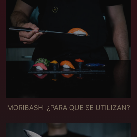
オーストリア (MXN
$)
オーランド諸島 (MXN
$)
カザフスタン (MXN
$)
カタール (MXN $)
カナダ (MXN $)
カメルーン (MXN $)
カンボジア (MXN $)
カーボベルデ (MXN
$)
ガイアナ (MXN $)
MORIBASHI ¿PARA QUE SE UTILIZAN?
ガボン (MXN $)
ガンビア (MXN $)
ガーナ (MXN $)