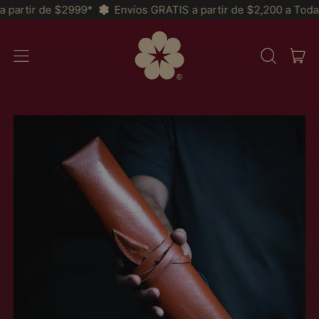
99*
Envíos GRATIS a partir de $2,200 a Toda la República y 
AR
MENÚ
BUSCAR
CAR
EN
NUESTRA
PÁGINA
WEB