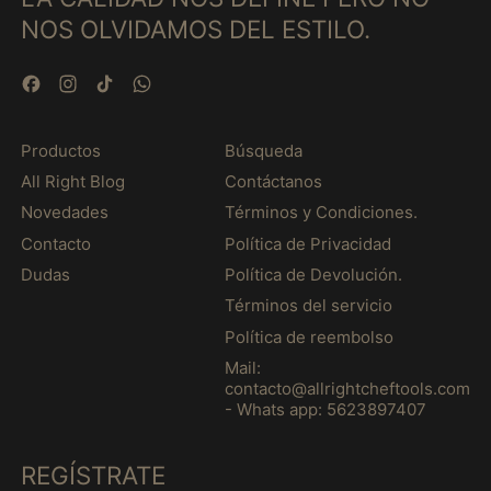
グアドループ (MXN
NOS OLVIDAMOS DEL ESTILO.
$)
グリーンランド (MXN
$)
Facebook
Instagram
TikTok
WhatsApp
グレナダ (MXN $)
Productos
Búsqueda
ケイマン諸島 (MXN
$)
All Right Blog
Contáctanos
ケニア (MXN $)
Novedades
Términos y Condiciones.
ココス(キーリング)諸
Contacto
Política de Privacidad
島 (MXN $)
Dudas
Política de Devolución.
コスタリカ (MXN $)
Términos del servicio
コソボ (MXN $)
Política de reembolso
コモロ (MXN $)
Mail:
contacto@allrightcheftools.com
コロンビア (MXN $)
- Whats app: 5623897407
コンゴ共和国(ブラザビ
ル) (MXN $)
REGÍSTRATE
コンゴ民主共和国(キン