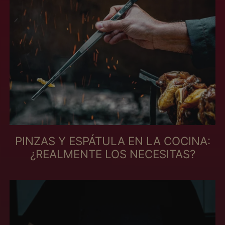
エクアドル (MXN $)
エジプト (MXN $)
エストニア (MXN $)
エスワティニ (MXN
$)
エチオピア (MXN $)
エリトリア (MXN $)
エルサルバドル (MXN
$)
PINZAS Y ESPÁTULA EN LA COCINA:
オマーン (MXN $)
¿REALMENTE LOS NECESITAS?
オランダ (MXN $)
オランダ領カリブ
(MXN $)
オーストラリア (MXN
$)