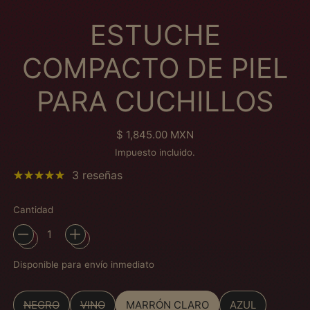
ESTUCHE
COMPACTO DE PIEL
PARA CUCHILLOS
Precio habitual
$ 1,845.00 MXN
Impuesto incluido.
3 reseñas
Cantidad
Disponible para envío inmediato
Color
NEGRO
VINO
MARRÓN CLARO
AZUL