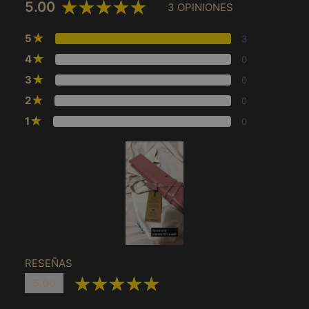
5.00
3 OPINIONES
★
5
3
★
4
0
★
3
0
★
2
0
★
1
0
アイスランド (MXN
$)
アイルランド (MXN
$)
アセンション島 (MXN
$)
RESEÑAS
アゼルバイジャン
5.00
(MXN $)