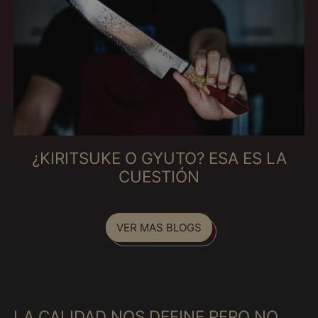
ガーンジー (MXN $)
キプロス (MXN $)
キュラソー (MXN $)
キリバス (MXN $)
キルギス (MXN $)
ギニア (MXN $)
ギニアビサウ (MXN
$)
¿KIRITSUKE O GYUTO? ESA ES LA
CUESTIÓN
ギリシャ (MXN $)
クウェート (MXN $)
クック諸島 (MXN $)
VER MAS BLOGS
クリスマス島 (MXN
$)
クロアチア (MXN $)
グアテマラ (MXN $)
LA CALIDAD NOS DEFINE PERO NO