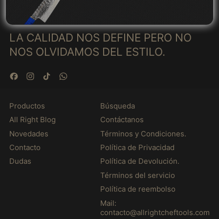
N
c
アンギラ (MXN $)
I
i
F
アンゴラ (MXN $)
o
E
LA CALIDAD NOS DEFINE PERO NO
h
アンティグア・バーブ
-
a
ーダ (MXN $)
NOS OLVIDAMOS DEL ESTILO.
7
b
p
アンドラ (MXN $)
i
i
t
Facebook
Instagram
TikTok
WhatsApp
e
イエメン (MXN $)
u
z
a
イギリス (MXN $)
a
l
Productos
Búsqueda
s
イスラエル (MXN $)
All Right Blog
Contáctanos
イタリア (MXN $)
Novedades
Términos y Condiciones.
イラク (MXN $)
Contacto
Política de Privacidad
インド (MXN $)
Dudas
Política de Devolución.
インドネシア (MXN
Términos del servicio
$)
Política de reembolso
ウォリス・フツナ
Mail:
(MXN $)
contacto@allrightcheftools.com