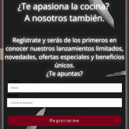
c
c
t
t
s
a
i
i
u
u
アセンション島 (MXN
s
ó
ó
a
a
$)
n
n
l
l
Set Colección ABULÓN - 6
Set Colección CARBONO -
アゼルバイジャン
A
C
piezas
4 piezas
(MXN $)
B
A
P
P
$ 8,745.00 MXN
$ 7,745.00 MXN
U
R
アフガニスタン (MXN
r
r
L
B
$)
e
S
e
Ó
O
c
e
c
アメリカ合衆国 (MXN
N
N
Agotado
i
t
i
$)
-
O
o
C
o
6
-
アラブ首長国連邦
h
o
h
p
4
(MXN $)
a
l
a
i
p
b
e
b
e
i
アルジェリア (MXN
i
Tu correo
c
i
$)
z
e
t
c
t
a
z
u
アルゼンチン (MXN
i
u
s
a
Nombre
$)
a
ó
a
s
l
n
l
Set Colección DARKNIFE -
アルバ (MXN $)
D
7 piezas
A
アルバニア (MXN $)
P
$ 8,995.00 MXN
R
Registrarme
r
アルメニア (MXN $)
K
e