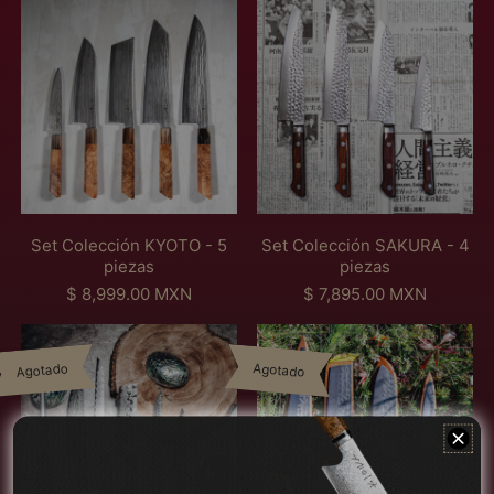
S
S
e
e
t
t
C
C
o
o
l
l
e
e
c
c
c
c
i
i
ó
ó
n
n
Set Colección KYOTO - 5
Set Colección SAKURA - 4
K
S
piezas
piezas
Y
A
P
P
$ 8,999.00 MXN
$ 7,895.00 MXN
O
K
r
r
T
U
S
S
e
e
O
R
e
e
c
c
-
A
Agotado
Agotado
t
t
i
i
5
-
C
C
o
o
p
4
アイスランド (MXN
o
o
h
h
i
p
$)
l
l
a
a
e
i
e
e
b
b
z
e
アイルランド (MXN
c
c
i
i
a
z
$)