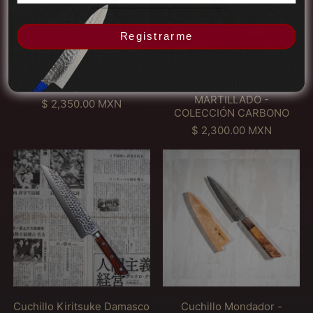
l
L
b
b
i
r
o
O
i
i
アンゴラ (MXN $)
ó
t
N
N
t
t
n
i
Registrarme
アンティグア・バーブ
a
A
u
u
K
l
ーダ (MXN $)
k
K
a
a
y
l
i
I
l
l
Cuchillo Nakiri - Colección
CUCHILLO NAKIRI ACERO
o
a
アンドラ (MXN $)
r
R
Kyoto
AL CARBONO
t
d
i
I
イエメン (MXN $)
MARTILLADO -
o
o
P
$ 2,350.00 MXN
-
A
COLECCIÓN CARBONO
r
イギリス (MXN $)
C
C
e
P
$ 2,300.00 MXN
o
E
イスラエル (MXN $)
c
r
l
R
C
C
i
e
e
O
イタリア (MXN $)
u
u
o
c
c
A
c
c
h
i
イラク (MXN $)
c
L
h
h
a
o
i
C
インド (MXN $)
i
i
b
h
ó
A
l
l
i
a
n
R
インドネシア (MXN
l
l
t
b
K
B
$)
o
o
u
i
y
O
K
M
a
t
ウォリス・フツナ
o
N
i
o
l
u
(MXN $)
t
O
r
n
a
o
M
ウガンダ (MXN $)
i
d
l
Cuchillo Kiritsuke Damasco
Cuchillo Mondador -
A