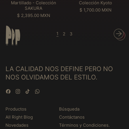
t
a
Martillado - Colección
Colección Kyoto
R
ウクライナ (MXN $)
s
d
SAKURA
T
P
$ 1,700.00 MXN
u
o
ウズベキスタン (MXN
I
P
r
$ 2,395.00 MXN
k
r
$)
L
r
e
e
-
L
e
c
ウルグアイ (MXN $)
D
C
A
c
i
1
a
o
2
3
D
エクアドル (MXN $)
i
o
m
l
O
o
h
a
e
エジプト (MXN $)
-
h
a
s
c
C
a
b
エストニア (MXN $)
c
c
O
b
i
o
i
L
エスワティニ (MXN
i
t
M
ó
LA CALIDAD NOS DEFINE PERO NO
$)
E
t
u
a
n
C
u
a
NOS OLVIDAMOS DEL ESTILO.
r
K
エチオピア (MXN $)
C
a
l
t
y
I
l
エリトリア (MXN $)
i
o
Ó
Facebook
Instagram
TikTok
WhatsApp
l
t
N
エルサルバドル (MXN
l
o
$)
C
a
A
Productos
Búsqueda
d
オマーン (MXN $)
R
o
All Right Blog
Contáctanos
B
オランダ (MXN $)
-
O
Novedades
Términos y Condiciones.
C
オランダ領カリブ
N