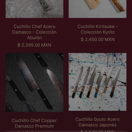
o
o
t
i
y
N
C
K
u
t
o
O
h
i
a
u
t
M
e
r
l
a
o
A
f
i
l
Cuchillo Chef Acero
Cuchillo Kiritsuke -
R
A
t
Damasco - Colección
Colección Kyoto
T
c
s
Abulón
I
P
$ 2,450.00 MXN
e
u
L
P
r
$ 2,395.00 MXN
r
k
L
r
e
o
e
A
C
C
e
c
D
-
D
u
u
c
i
a
C
O
c
c
i
o
m
o
-
h
h
o
h
a
l
C
i
i
h
a
s
e
O
l
l
a
b
c
c
L
l
l
b
i
o
c
E
o
o
i
t
-
i
C
C
G
t
u
C
ó
アイスランド (MXN
C
h
y
u
a
o
n
$)
I
e
u
a
l
l
K
Ó
f
t
l
アイルランド (MXN
Cuchillo Gyuto Acero
e
y
Cuchillo Chef Copper
N
C
o
$)
Damasco Japonés
c
o
Damasco Premium
C
o
A
c
t
P