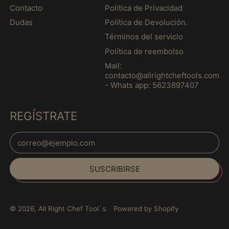
o
Contacto
Política de Privacidad
(MXN $)
O
l
Dudas
Política de Devolución.
オーストラリア (MXN
e
$)
c
Términos del servicio
c
オーストリア (MXN
Política de reembolso
i
$)
ó
Mail:
n
オーランド諸島 (MXN
contacto@allrightcheftools.com
S
$)
- Whats app: 5623897407
A
カザフスタン (MXN
K
$)
U
REGÍSTRATE
R
カタール (MXN $)
A
Dirección de correo electrónico
カナダ (MXN $)
Español
カメルーン (MXN $)
SUSCRIBIRSE
English
カンボジア (MXN $)
français
カーボベルデ (MXN
$)
Italiano
© 2026,
All Right Chef Tool´s
.
Powered by Shopify
ガイアナ (MXN $)
日本語