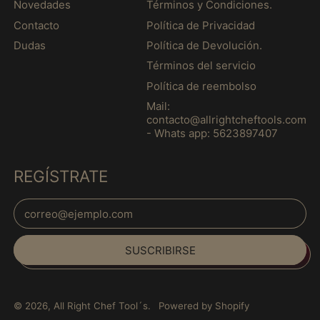
Novedades
r
Términos y Condiciones.
エストニア (MXN $)
a
Contacto
Política de Privacidad
M
エスワティニ (MXN
Dudas
Política de Devolución.
a
$)
d
Términos del servicio
エチオピア (MXN $)
e
Política de reembolso
r
エリトリア (MXN $)
a
Mail:
1
エルサルバドル (MXN
contacto@allrightcheftools.com
1
$)
- Whats app: 5623897407
0
オマーン (MXN $)
m
l
REGÍSTRATE
オランダ (MXN $)
オランダ領カリブ
Dirección de correo electrónico
(MXN $)
Español
オーストラリア (MXN
$)
SUSCRIBIRSE
English
オーストリア (MXN
français
$)
Italiano
オーランド諸島 (MXN
© 2026,
All Right Chef Tool´s
.
Powered by Shopify
$)
日本語