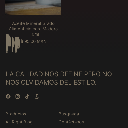
n
m
n
u
t
é
e
イスラエル (MXN $)
e
a
u
s
a
r
l
a
イタリア (MXN $)
b
a
l
Aceite Mineral Grado
l
l
イラク (MXN $)
Alimenticio para Madera
e
G
110ml
9
インド (MXN $)
r
C
P
$ 95.00 MXN
a
o
インドネシア (MXN
r
d
$)
m
e
o
p
c
A
ウォリス・フツナ
a
i
(MXN $)
l
r
o
i
t
LA CALIDAD NOS DEFINE PERO NO
h
ウガンダ (MXN $)
m
i
a
NOS OLVIDAMOS DEL ESTILO.
e
ウクライナ (MXN $)
m
b
n
i
i
ウズベキスタン (MXN
t
e
t
Facebook
Instagram
TikTok
WhatsApp
$)
i
n
u
c
t
ウルグアイ (MXN $)
a
i
o
l
o
Productos
Búsqueda
エクアドル (MXN $)
s
p
All Right Blog
Contáctanos
エジプト (MXN $)
a