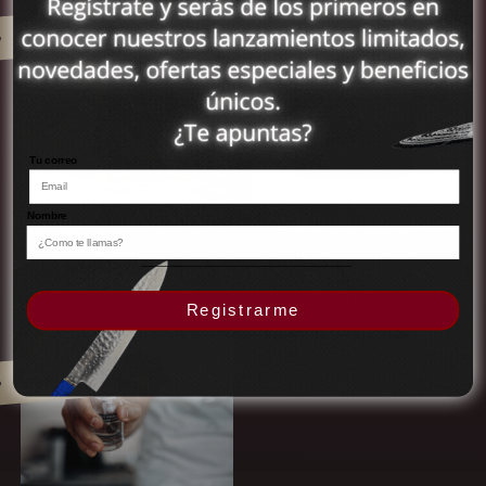
m
o
o
s
c
i
u
K
アラブ首長国連邦
Agotado
m
t
i
o
(MXN $)
l
i
p
u
o
h
t
k
e
c
h
a
アルジェリア (MXN
i
u
$)
c
h
a
b
u
w
a
e
b
i
s
a
アルゼンチン (MXN
b
d
i
t
o
$)
e
e
t
u
Tu correo
s
z
U
u
a
アルバ (MXN $)
a
t
a
l
Nombre
アルバニア (MXN $)
s
e
l
Rompecabezas Atún Rojo
Estuche de Utensilios
A
n
Japonés
Impermeable 9
アルメニア (MXN $)
t
s
Compartimientos
P
$ 975.00 MXN
ú
i
アンギラ (MXN $)
r
P
$ 789.00 MXN
n
l
Registrarme
e
r
アンゴラ (MXN $)
R
i
A
c
e
o
o
c
i
c
アンティグア・バーブ
j
s
Agotado
ーダ (MXN $)
e
o
i
o
I
i
h
o
J
m
アンドラ (MXN $)
t
a
h
a
p
e
b
a
イエメン (MXN $)
p
e
M
i
b
o
r
i
t
i
イギリス (MXN $)