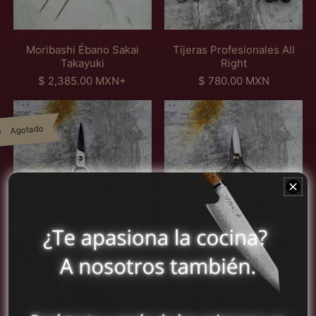
i
r
t
u
u
É
o
u
a
k
b
f
a
l
i
a
e
l
Moribashi Ébano Sakai
Tijeras Profesionales All
n
s
Takayuki
Right
o
i
P
P
$ 2,385.00 MXN
+
$ 780.00 MXN
S
o
r
r
a
n
T
T
e
e
k
a
i
i
c
c
a
l
アイスランド (MXN
Agotado
j
j
i
i
i
e
$)
e
e
o
o
T
s
r
r
h
h
アイルランド (MXN
a
A
a
a
a
a
$)
k
l
P
A
b
b
a
l
アセンション島 (MXN
r
l
i
i
y
R
$)
o
t
t
t
u
i
H
o
u
u
アゼルバイジャン
k
g
i
C
a
a
(MXN $)
i
h
t
a
l
l
Tijera Pro Hitsuyo
Tijera Alto Carbono Kikuwa
t
アフガニスタン (MXN
s
r
multiusos
P
$ 1,495.00 MXN
$)
u
b
P
r
$ 1,185.00 MXN
y
o
アメリカ合衆国 (MXN
r
e
o
n
$)
R
E
e
c