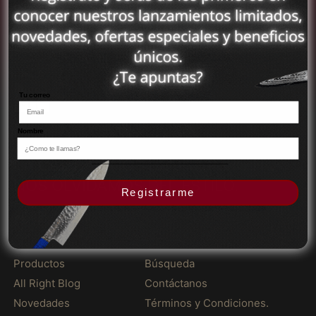
アフガニスタン (MXN
G
N
$)
y
a
u
k
アメリカ合衆国 (MXN
t
i
$)
Cuchillo Gyuto Acero
Cuchillo Nakiri Acero
o
r
Damasco Japonés
Damasco Japonés
A
i
アラブ首長国連邦
P
P
$ 2,349.00 MXN
$ 2,195.00 MXN
(MXN $)
c
A
r
r
Tu correo
e
c
e
e
アルジェリア (MXN
r
e
$)
c
c
o
r
Nombre
i
i
D
o
アルゼンチン (MXN
o
o
a
D
$)
LA CALIDAD NOS DEFINE PERO NO
h
h
m
a
a
a
アルバ (MXN $)
NOS OLVIDAMOS DEL ESTILO.
a
m
b
b
Registrarme
s
a
アルバニア (MXN $)
i
i
c
s
t
t
Facebook
Instagram
TikTok
WhatsApp
o
c
アルメニア (MXN $)
u
u
J
o
a
a
アンギラ (MXN $)
a
J
l
l
p
a
Productos
Búsqueda
アンゴラ (MXN $)
o
p
All Right Blog
Contáctanos
n
o
アンティグア・バーブ
Novedades
é
Términos y Condiciones.
n
ーダ (MXN $)