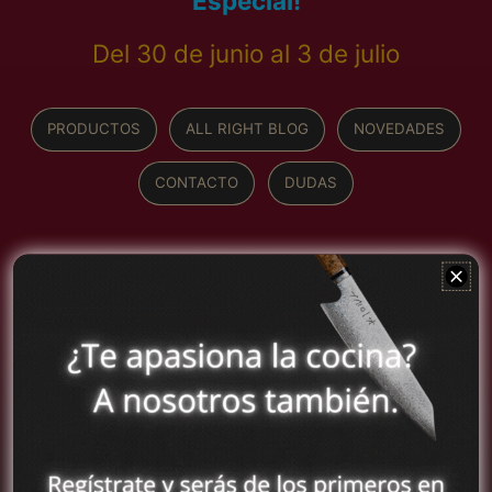
Especial!
Del 30 de junio al 3 de julio
PRODUCTOS
ALL RIGHT BLOG
NOVEDADES
CONTACTO
DUDAS
ORDENAR
アイスランド (MXN
$)
C
C
アイルランド (MXN
u
u
$)
c
c
アセンション島 (MXN
h
h
$)
i
i
l
l
アゼルバイジャン
l
l
(MXN $)
o
o