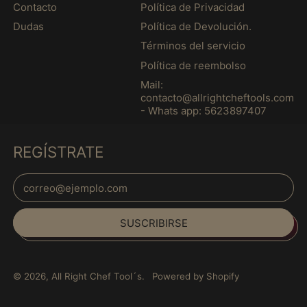
s
é
Contacto
Política de Privacidad
アンドラ (MXN $)
s
Dudas
Política de Devolución.
イエメン (MXN $)
Términos del servicio
イギリス (MXN $)
Política de reembolso
イスラエル (MXN $)
Mail:
contacto@allrightcheftools.com
イタリア (MXN $)
- Whats app: 5623897407
イラク (MXN $)
インド (MXN $)
REGÍSTRATE
インドネシア (MXN
$)
Dirección de correo electrónico
ウォリス・フツナ
Español
(MXN $)
SUSCRIBIRSE
English
ウガンダ (MXN $)
français
ウクライナ (MXN $)
Italiano
ウズベキスタン (MXN
© 2026,
All Right Chef Tool´s
.
Powered by Shopify
$)
日本語