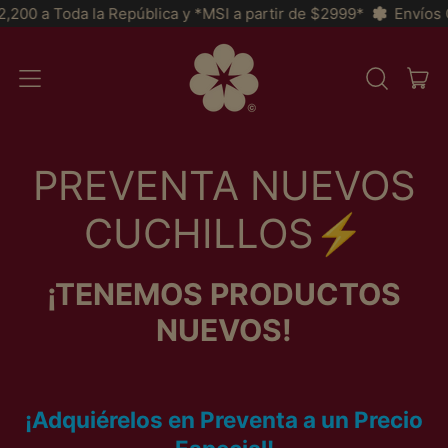
0 a Toda la República y *MSI a partir de $2999*
Envíos GRAT
AR
MENÚ
BUSCAR
CAR
EN
NUESTRA
PÁGINA
WEB
PREVENTA NUEVOS
CUCHILLOS⚡️
¡TENEMOS PRODUCTOS
NUEVOS!
¡Adquiérelos en Preventa a
un Precio