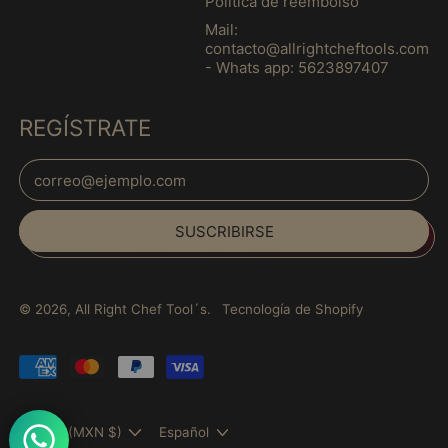
Política de reembolso
Guernesey (MXN $)
Mail:
Guinea (MXN $)
contacto@allrightcheftools.com
- Whats app: 5623897407
Guinea Ecuatorial
(MXN $)
Guinea-Bisáu (MXN
REGÍSTRATE
$)
Guyana (MXN $)
Dirección de correo electrónico
Haití (MXN $)
Español
SUSCRIBIRSE
Honduras (MXN $)
English
Hungría (MXN $)
français
India (MXN $)
Italiano
© 2026,
All Right Chef Tool´s
.
Tecnología de Shopify
Indonesia (MXN $)
日本語
Irak (MXN $)
português
Pagos
(Brasil)
aceptados
Irlanda (MXN $)
Isla Norfolk (MXN $)
País/región
Idioma
México (MXN $)
Español