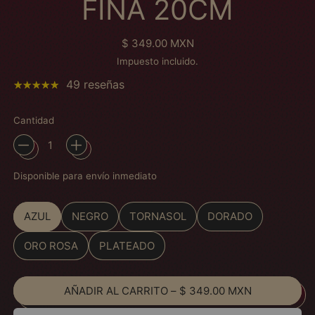
FINA 20CM
Precio habitual
$ 349.00 MXN
Impuesto incluido.
49 reseñas
Cantidad
Disponible para envío inmediato
Color
AZUL
NEGRO
TORNASOL
DORADO
ORO ROSA
PLATEADO
AÑADIR AL CARRITO
–
$ 349.00 MXN