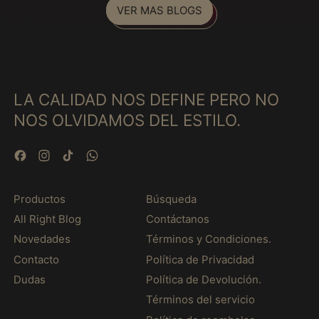
VER MAS BLOGS
Fiyi (MXN $)
Francia (MXN $)
Gabón (MXN $)
Gambia (MXN $)
LA CALIDAD NOS DEFINE PERO NO
Georgia (MXN $)
NOS OLVIDAMOS DEL ESTILO.
Ghana (MXN $)
Gibraltar (MXN $)
Facebook
Instagram
TikTok
WhatsApp
Granada (MXN $)
Grecia (MXN $)
Productos
Búsqueda
All Right Blog
Contáctanos
Groenlandia (MXN $)
Novedades
Términos y Condiciones.
Guadalupe (MXN $)
Contacto
Política de Privacidad
Guatemala (MXN $)
Dudas
Política de Devolución.
Guayana Francesa
Términos del servicio
(MXN $)