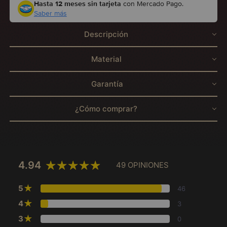
Hasta 12 meses sin tarjeta
con Mercado Pago.
Saber más
Descripción
Material
Garantía
¿Cómo comprar?
4.94
49 OPINIONES
★
5
46
★
4
3
★
3
0