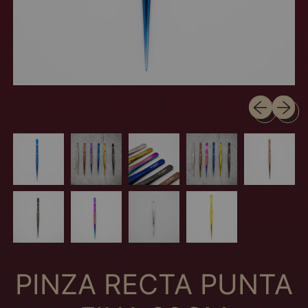
Diapositiva 
Siguien
PINZA RECTA PUNTA