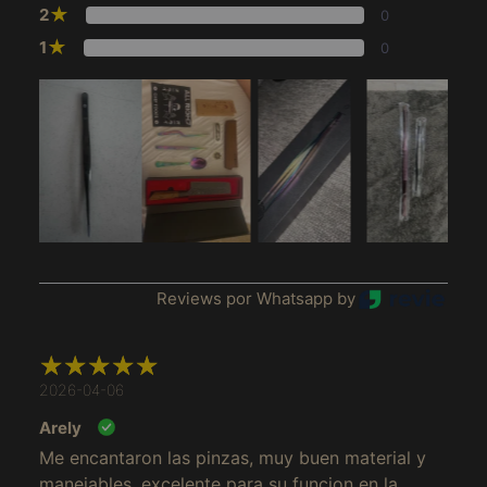
★
2
0
★
1
0
Reviews por Whatsapp by
Afganistán (MXN $)
Albania (MXN $)
2026-04-06
Alemania (MXN $)
Arely
Andorra (MXN $)
Me encantaron las pinzas, muy buen material y
Angola (MXN $)
manejables, excelente para su funcion en la