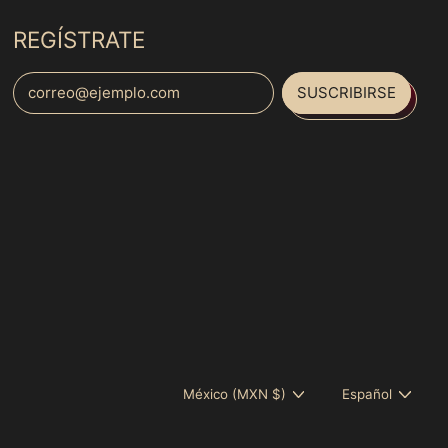
Bulgaria (MXN $)
REGÍSTRATE
Burkina Faso (MXN
$)
SUSCRIBIRSE
Dirección de correo electrónico
Burundi (MXN $)
Bután (MXN $)
Español
Cabo Verde (MXN $)
English
Camboya (MXN $)
français
Camerún (MXN $)
Italiano
Canadá (MXN $)
日本語
Caribe neerlandés
(MXN $)
português
(Brasil)
Catar (MXN $)
Chad (MXN $)
País/región
Idioma
México (MXN $)
Español
Chequia (MXN $)
Chile (MXN $)