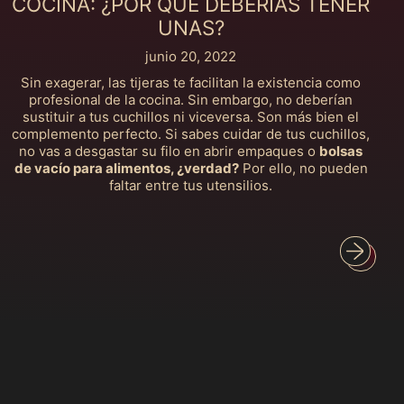
COCINA: ¿POR QUÉ DEBERÍAS TENER
UNAS?
Bangladés (MXN $)
Barbados (MXN $)
junio 20, 2022
Sin exagerar, las tijeras te facilitan la existencia como
Baréin (MXN $)
profesional de la cocina. Sin embargo, no deberían
Bélgica (MXN $)
sustituir a tus cuchillos ni viceversa. Son más bien el
complemento perfecto. Si sabes cuidar de tus cuchillos,
Belice (MXN $)
no vas a desgastar su filo en abrir empaques o
bolsas
de vacío para alimentos, ¿verdad?
Por ello, no pueden
Benín (MXN $)
faltar entre tus utensilios.
Bermudas (MXN $)
Bielorrusia (MXN $)
Bolivia (MXN $)
Bosnia y
Herzegovina (MXN
$)
Botsuana (MXN $)
Brasil (MXN $)
Brunéi (MXN $)