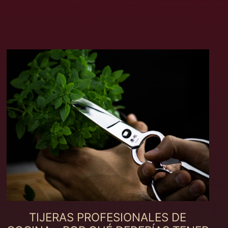
Andorra (MXN $)
Angola (MXN $)
Anguila (MXN $)
Antigua y Barbuda
(MXN $)
Arabia Saudí (MXN
$)
Argelia (MXN $)
Argentina (MXN $)
Armenia (MXN $)
Aruba (MXN $)
Australia (MXN $)
Austria (MXN $)
Azerbaiyán (MXN $)
TIJERAS PROFESIONALES DE
Bahamas (MXN $)