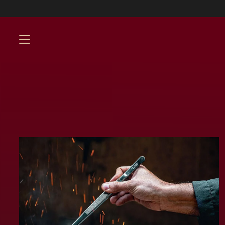
Env
MENÚ