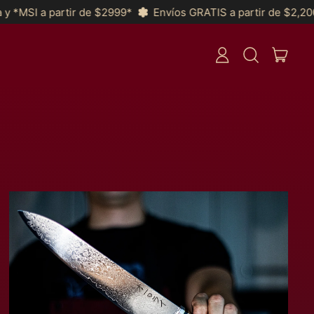
tir de $2999*
Envíos GRATIS a partir de $2,200 a Toda la Re
ARTÍ
INICIAR
BUSCAR
CARRI
SESIÓN
EN
NUESTRA
PÁGINA
WEB