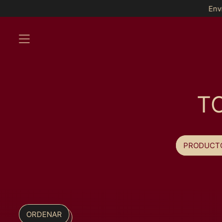
Envíos GRATIS a par
MENÚ
T
PRODUCT
ORDENAR