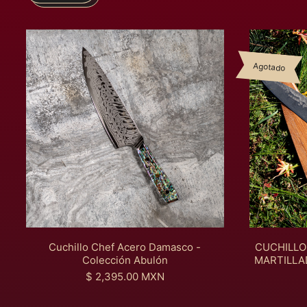
C
u
c
Agotado
h
i
l
l
o
C
h
e
f
A
c
e
r
o
Cuchillo Chef Acero Damasco -
CUCHILLO
D
Colección Abulón
MARTILLA
a
P
$ 2,395.00 MXN
m
r
a
e