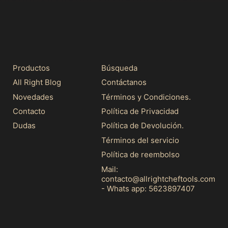
b
b
i
i
t
t
u
u
a
a
l
l
Productos
Búsqueda
All Right Blog
Contáctanos
Novedades
Términos y Condiciones.
Contacto
Política de Privacidad
Dudas
Política de Devolución.
Términos del servicio
Política de reembolso
Mail:
contacto@allrightcheftools.com
- Whats app: 5623897407