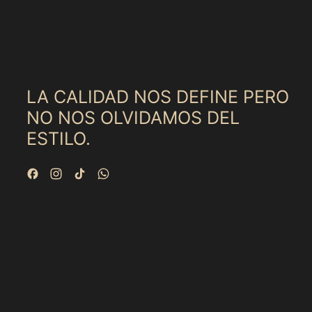
b
i
t
u
a
l
LA CALIDAD NOS DEFINE PERO
NO NOS OLVIDAMOS DEL
ESTILO.
Facebook
Instagram
TikTok
WhatsApp