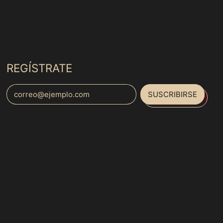
Brasil (MXN $)
t
b
i
Brunéi (MXN $)
t
Bulgaria (MXN $)
u
a
Burkina Faso (MXN
l
$)
REGÍSTRATE
Burundi (MXN $)
Bután (MXN $)
SUSCRIBIRSE
Dirección de correo electrónico
Cabo Verde (MXN $)
Camboya (MXN $)
Español
Camerún (MXN $)
English
Canadá (MXN $)
français
Caribe neerlandés
Italiano
(MXN $)
日本語
Catar (MXN $)
português
Chad (MXN $)
(Brasil)