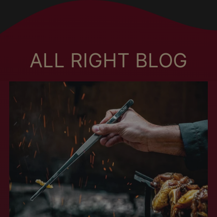
Burkina Faso (MXN
$)
Burundi (MXN $)
Bután (MXN $)
ALL RIGHT BLOG
Cabo Verde (MXN $)
Camboya (MXN $)
Camerún (MXN $)
Canadá (MXN $)
Caribe neerlandés
(MXN $)
Catar (MXN $)
Chad (MXN $)
Chequia (MXN $)
Chile (MXN $)
China (MXN $)