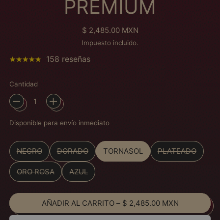
PREMIUM
Precio habitual
$ 2,485.00 MXN
Impuesto incluido.
158 reseñas
Cantidad
Disponible para envío inmediato
Color
NEGRO
DORADO
TORNASOL
PLATEADO
ORO ROSA
AZUL
AÑADIR AL CARRITO
–
$ 2,485.00 MXN