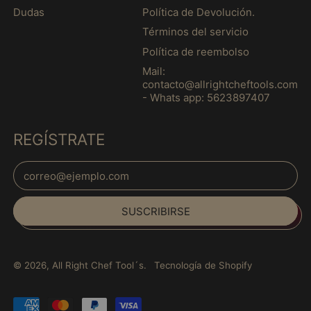
(MXN $)
Dudas
Política de Devolución.
Guernesey (MXN $)
Términos del servicio
Guinea (MXN $)
Política de reembolso
Guinea Ecuatorial
Mail:
(MXN $)
contacto@allrightcheftools.com
- Whats app: 5623897407
Guinea-Bisáu (MXN
$)
REGÍSTRATE
Guyana (MXN $)
Haití (MXN $)
Dirección de correo electrónico
Honduras (MXN $)
Español
Hungría (MXN $)
SUSCRIBIRSE
English
India (MXN $)
français
Indonesia (MXN $)
Italiano
© 2026,
All Right Chef Tool´s
.
Tecnología de Shopify
Irak (MXN $)
日本語
Irlanda (MXN $)
português
Pagos