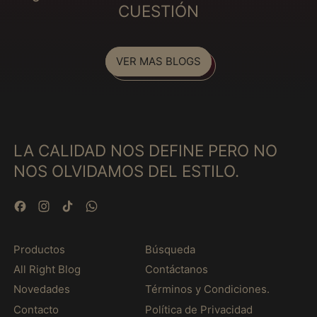
CUESTIÓN
Finlandia (MXN $)
Fiyi (MXN $)
Francia (MXN $)
VER MAS BLOGS
Gabón (MXN $)
Gambia (MXN $)
Georgia (MXN $)
LA CALIDAD NOS DEFINE PERO NO
Ghana (MXN $)
NOS OLVIDAMOS DEL ESTILO.
Gibraltar (MXN $)
Granada (MXN $)
Facebook
Instagram
TikTok
WhatsApp
Grecia (MXN $)
Groenlandia (MXN $)
Productos
Búsqueda
Guadalupe (MXN $)
All Right Blog
Contáctanos
Guatemala (MXN $)
Novedades
Términos y Condiciones.
Guayana Francesa
Contacto
Política de Privacidad