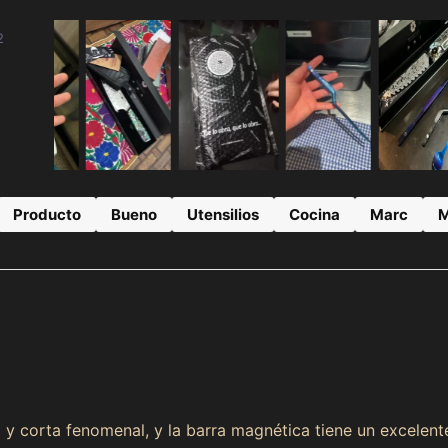
2
Producto
Bueno
Utensilios
Cocina
Marc
M
so y corta fenomenal, y la barra magnética tiene un excele