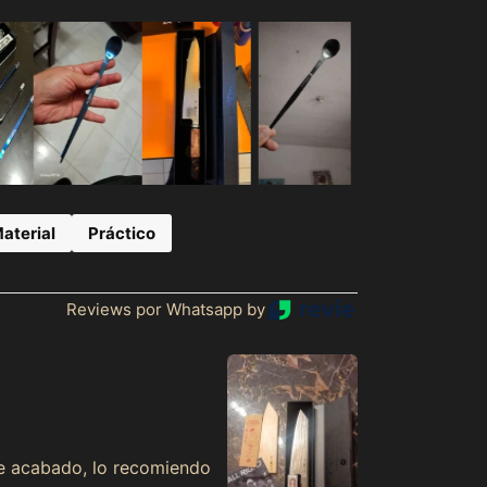
Afganistán (MXN $)
aterial
Práctico
Albania (MXN $)
Alemania (MXN $)
Andorra (MXN $)
Reviews por Whatsapp by
Angola (MXN $)
Anguila (MXN $)
Antigua y Barbuda
(MXN $)
Arabia Saudí (MXN
nte acabado, lo recomiendo
$)