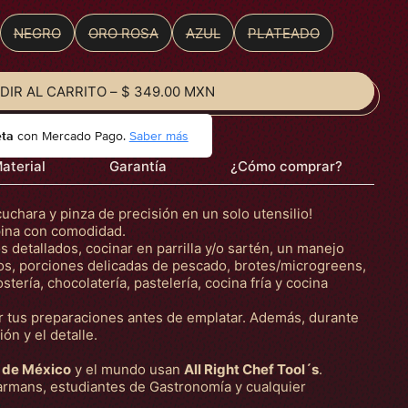
NEGRO
ORO ROSA
AZUL
PLATEADO
DIR AL CARRITO
–
$ 349.00 MXN
eta
con Mercado Pago.
Saber más
aterial
Garantía
¿Cómo comprar?
ara y pinza de precisión en un solo utensilio!
pina con comodidad.
detallados, cocinar en parrilla y/o sartén, un manejo
os, porciones delicadas de pescado, brotes/microgreens,
stería, chocolatería, pastelería, cocina fría y cocina
tus preparaciones antes de emplatar. Además, durante
ión y el detalle.
 de México
y el mundo usan
All Right Chef Tool´s
.
rmans, estudiantes de Gastronomía y cualquier