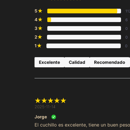
★
5
11
★
4
6
★
3
0
★
2
0
★
1
0
Excelente
Calidad
Recomendado
2025-11-14
Jorge
El cuchillo es excelente, tiene un buen pe