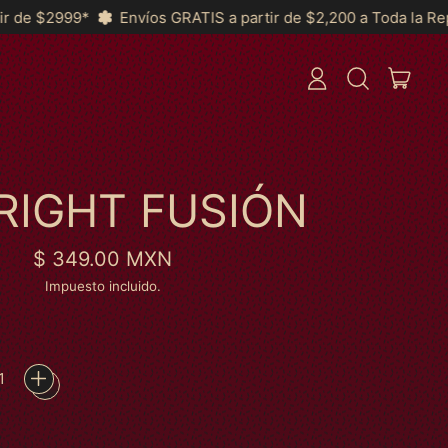
GRATIS a partir de $2,200 a Toda la República y *MSI a partir 
ARTÍ
INICIAR
BUSCAR
CARRI
SESIÓN
EN
NUESTRA
PÁGINA
WEB
 RIGHT FUSIÓN
Precio habitual
$ 349.00 MXN
Impuesto incluido.