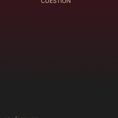
CUESTIÓN
Congo (MXN $)
Corea del Sur (MXN
$)
Costa Rica (MXN $)
Côte d’Ivoire (MXN
$)
Croacia (MXN $)
Curazao (MXN $)
Dinamarca (MXN $)
Dominica (MXN $)
Ecuador (MXN $)
Egipto (MXN $)
El Salvador (MXN $)
Emiratos Árabes
Unidos (MXN $)