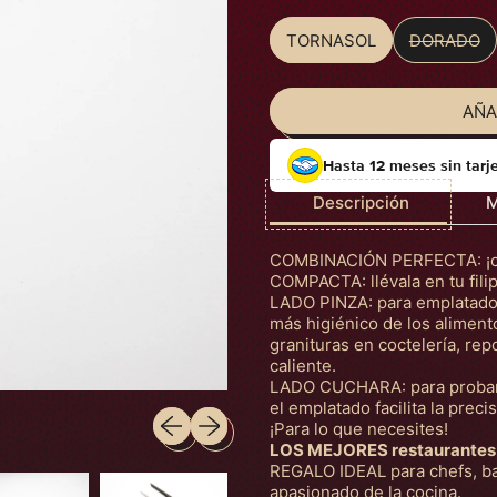
TORNASOL
DORADO
Color
AÑA
Hasta 12 meses sin tarj
Descripción
M
COMBINACIÓN PERFECTA: ¡cuch
COMPACTA: llévala en tu fili
LADO PINZA: para emplatados 
más higiénico de los aliment
granituras en coctelería, repo
caliente.
LADO CUCHARA: para probar 
el emplatado facilita la precis
Diapositiva anterior
Siguiente diapositiva
¡Para lo que necesites!
LOS MEJORES restaurantes
REGALO IDEAL para chefs, ba
apasionado de la cocina.