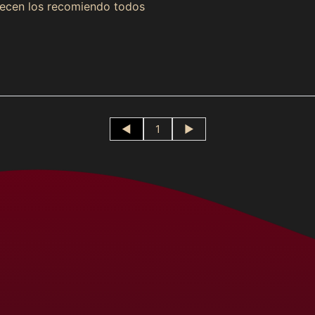
recen los recomiendo todos
◄
1
►