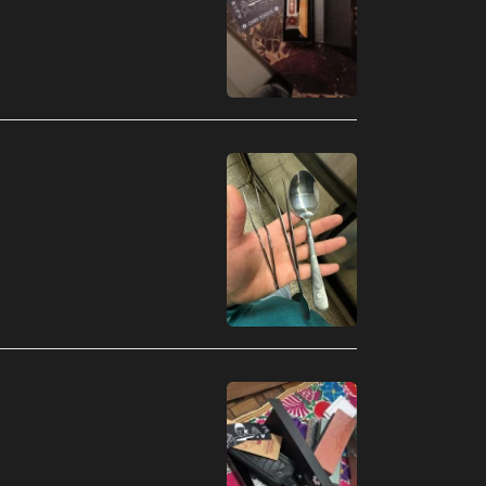
Argelia (MXN $)
Argentina (MXN $)
Armenia (MXN $)
Aruba (MXN $)
Australia (MXN $)
Austria (MXN $)
Azerbaiyán (MXN $)
Bahamas (MXN $)
Bangladés (MXN $)
Barbados (MXN $)
Baréin (MXN $)
Bélgica (MXN $)
Belice (MXN $)
Benín (MXN $)