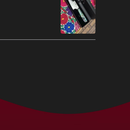
Bermudas (MXN $)
Bielorrusia (MXN $)
Bolivia (MXN $)
Bosnia y
Herzegovina (MXN
$)
Botsuana (MXN $)
Brasil (MXN $)
Brunéi (MXN $)
Bulgaria (MXN $)
Burkina Faso (MXN
$)
Burundi (MXN $)
Bután (MXN $)
Cabo Verde (MXN $)