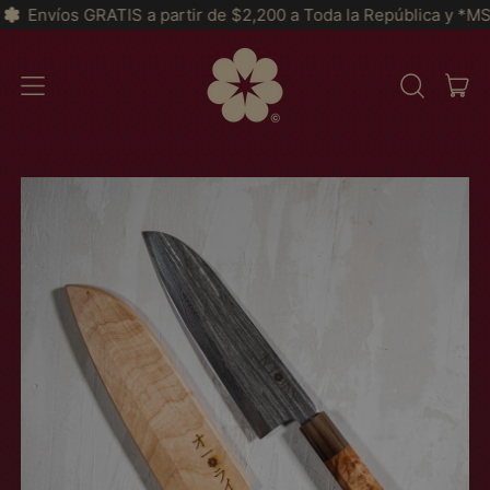
a partir de $2,200 a Toda la República y *MSI a partir de $299
AR
MENÚ
BUSCAR
CAR
EN
NUESTRA
PÁGINA
WEB