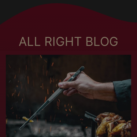
Burkina Faso (MXN
$)
Burundi (MXN $)
Bután (MXN $)
ALL RIGHT BLOG
Cabo Verde (MXN $)
Camboya (MXN $)
Camerún (MXN $)
Canadá (MXN $)
Caribe neerlandés
(MXN $)
Catar (MXN $)
Chad (MXN $)
Chequia (MXN $)
Chile (MXN $)
China (MXN $)