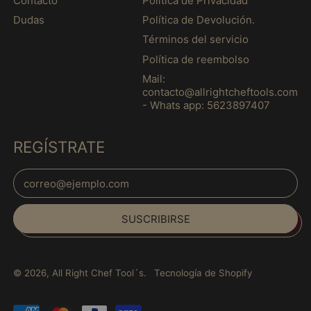
Contacto
Política de Privacidad
(MXN $)
Dudas
Política de Devolución.
Guernesey (MXN $)
Términos del servicio
Guinea (MXN $)
Política de reembolso
Guinea Ecuatorial
Mail:
(MXN $)
contacto@allrightcheftools.com
- Whats app: 5623897407
Guinea-Bisáu (MXN
$)
Guyana (MXN $)
REGÍSTRATE
Haití (MXN $)
Dirección de correo electrónico
Honduras (MXN $)
Español
Hungría (MXN $)
SUSCRIBIRSE
English
India (MXN $)
français
Indonesia (MXN $)
Italiano
Irak (MXN $)
© 2026,
All Right Chef Tool´s
.
Tecnología de Shopify
日本語
Irlanda (MXN $)
português
Pagos