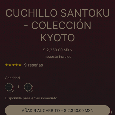
CUCHILLO SANTOKU
- COLECCIÓN
KYOTO
Precio habitual
$ 2,350.00 MXN
Impuesto incluido.
9 reseñas
Cantidad
Disponible para envío inmediato
AÑADIR AL CARRITO
–
$ 2,350.00 MXN