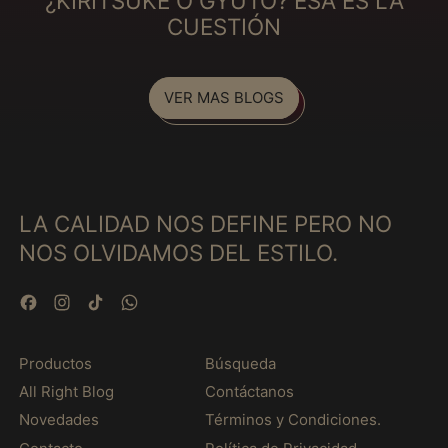
¿KIRITSUKE O GYUTO? ESA ES LA
Finlandia (MXN $)
CUESTIÓN
Fiyi (MXN $)
Francia (MXN $)
VER MAS BLOGS
Gabón (MXN $)
Gambia (MXN $)
Georgia (MXN $)
Ghana (MXN $)
LA CALIDAD NOS DEFINE PERO NO
Gibraltar (MXN $)
NOS OLVIDAMOS DEL ESTILO.
Granada (MXN $)
Facebook
Instagram
TikTok
WhatsApp
Grecia (MXN $)
Groenlandia (MXN $)
Productos
Búsqueda
Guadalupe (MXN $)
All Right Blog
Contáctanos
Guatemala (MXN $)
Novedades
Términos y Condiciones.
Guayana Francesa