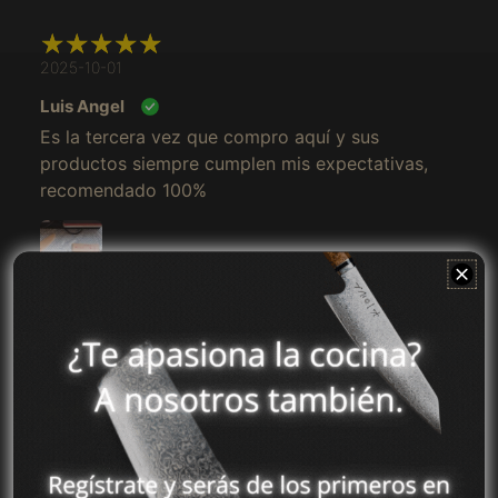
Angola (MXN $)
Anguila (MXN $)
2025-10-01
Antigua y Barbuda
Luis Angel
(MXN $)
Es la tercera vez que compro aquí y sus
Arabia Saudí (MXN
productos siempre cumplen mis expectativas,
$)
recomendado 100%
Argelia (MXN $)
Argentina (MXN $)
Armenia (MXN $)
Aruba (MXN $)
Australia (MXN $)
Austria (MXN $)
Azerbaiyán (MXN $)
2025-10-07
Bahamas (MXN $)
Saul
Bangladés (MXN $)