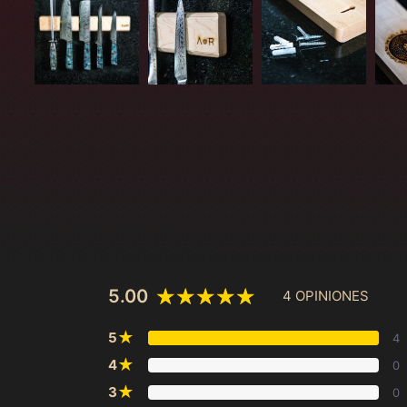
5.00
4 OPINIONES
★
5
4
★
4
0
★
3
0