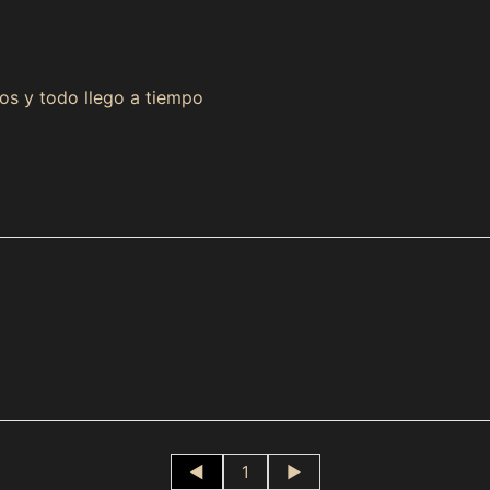
Compra ahora y paga a meses sin
s y todo llego a tiempo
tarjeta de crédito
Agrega tu producto al carrito y
elige pagar con
1
Meses sin Tarjeta.
En tu cuenta de Mercado Pago,
elige la cantidad de
2
meses
y confirma.
Paga mes a mes
con saldo disponible, débito u
3
otros medios.
Crédito sujeto a aprobación.
¿Tienes dudas? Consulta nuestra
Ayuda.
◄
1
►