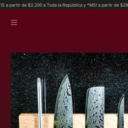
da la República y *MSI a partir de $2999*
Envíos GRATIS a p
MENÚ