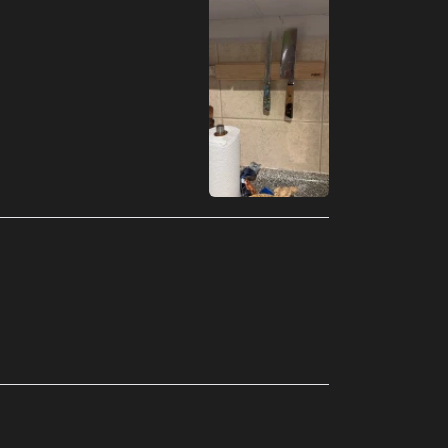
Armenia (MXN $)
Aruba (MXN $)
Australia (MXN $)
Austria (MXN $)
Azerbaiyán (MXN $)
Bahamas (MXN $)
Bangladés (MXN $)
Barbados (MXN $)
Baréin (MXN $)
Bélgica (MXN $)
Belice (MXN $)
Benín (MXN $)
Bermudas (MXN $)
Bielorrusia (MXN $)