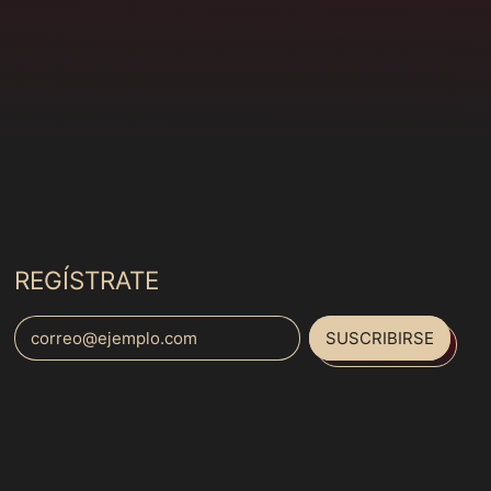
Costa Rica (MXN $)
Côte d’Ivoire (MXN
$)
Croacia (MXN $)
Curazao (MXN $)
Dinamarca (MXN $)
Dominica (MXN $)
Ecuador (MXN $)
REGÍSTRATE
Egipto (MXN $)
El Salvador (MXN $)
SUSCRIBIRSE
Dirección de correo electrónico
Emiratos Árabes
Unidos (MXN $)
Eritrea (MXN $)
Español
Eslovaquia (MXN $)
English
Eslovenia (MXN $)
français