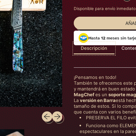
Disponible para envío inmediato
AÑAD
Hasta 12 meses sin tarj
Descripción
Conte
¡Pensamos en todo!
También te ofrecemos este 
y mantendrá en buen estado t
MagChef
es un
soporte magn
La
versión en Barra
está hec
tamaño de estos. Si lo comp
que cuenta con varios benefi
Diapositiva anterior
Siguiente diapositiva
PRESERVA EL FILO evita
Funciona como ELEMEN
espectaculares en la pared