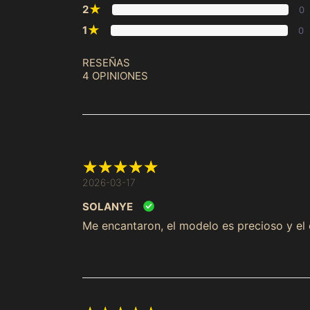
★
2
0
★
1
0
RESEÑAS
4 OPINIONES
2026-03-17
SOLANYE
Me encantaron, el modelo es precioso y el