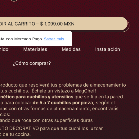
IR AL CARRITO
–
$ 1,099.00 MXN
eta
con Mercado Pago.
Saber más
nido
Materiales
Medidas
Instalación
¿Cómo comprar?
producto que resolverá tus problemas de almacenamiento
us cuchillos. ¡Échale un vistazo a MagChef!
ético para cuchillos y utensilios
que se fija en la pared.
ha para colocar
de 5 a 7 cuchillos
por pieza,
según el
aras con otras formas de almacenamiento, encontrarás
cios:
ndo que roce con otras superficies duras
TO DECORATIVO para que tus cuchillos luzcan
 de tu cocina.