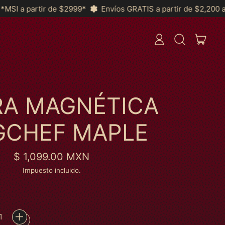
Envíos GRATIS a partir de $2,200 a Toda la República y *MSI
ARTÍ
INICIAR
BUSCAR
CARRI
SESIÓN
EN
NUESTRA
PÁGINA
WEB
RA MAGNÉTICA
CHEF MAPLE
Precio habitual
$ 1,099.00 MXN
Impuesto incluido.