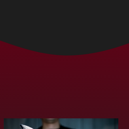
Bolivia (MXN $)
Bosnia y
Herzegovina (MXN
$)
Botsuana (MXN $)
Brasil (MXN $)
Brunéi (MXN $)
Bulgaria (MXN $)
Burkina Faso (MXN
$)
Burundi (MXN $)
Bután (MXN $)
Cabo Verde (MXN $)
Camboya (MXN $)
Camerún (MXN $)
Canadá (MXN $)