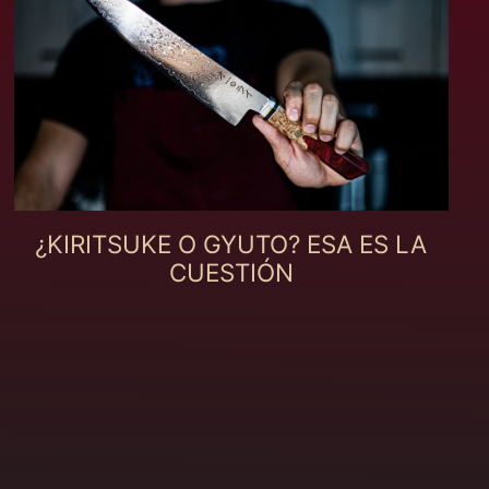
Caribe neerlandés
(MXN $)
Catar (MXN $)
Chad (MXN $)
Chequia (MXN $)
Chile (MXN $)
China (MXN $)
¿KIRITSUKE O GYUTO? ESA ES LA
Chipre (MXN $)
CUESTIÓN
Ciudad del Vaticano
(MXN $)
Colombia (MXN $)
Comoras (MXN $)
Congo (MXN $)
Corea del Sur (MXN
$)