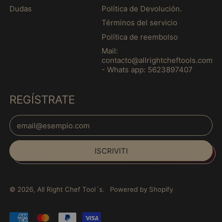
Guadalupa (MXN $)
Dudas
Política de Devolución.
Guatemala (MXN $)
Términos del servicio
Guernsey (MXN $)
Política de reembolso
Guinea (MXN $)
Mail:
contacto@allrightcheftools.com
Guinea Equatoriale
- Whats app: 5623897407
(MXN $)
Guinea-Bissau (MXN
REGÍSTRATE
$)
Guyana (MXN $)
Indirizzo email
Guyana francese
Español
(MXN $)
ISCRIVITI
English
Haiti (MXN $)
français
Honduras (MXN $)
Italiano
India (MXN $)
© 2026,
All Right Chef Tool´s
.
Powered by Shopify
日本語
Indonesia (MXN $)
português
Pagamenti
Iraq (MXN $)