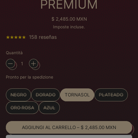
PREMIUM
Prezzo normale
$ 2,485.00 MXN
Imposte incluse.
158 reseñas
Quantità
Pronto per la spedizione
Color
NEGRO
DORADO
TORNASOL
PLATEADO
ORO ROSA
AZUL
AGGIUNGI AL CARRELLO
–
$ 2,485.00 MXN