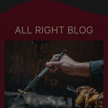
Bulgaria (MXN $)
Burkina Faso (MXN
$)
Burundi (MXN $)
ALL RIGHT BLOG
Cambogia (MXN $)
Camerun (MXN $)
Canada (MXN $)
Capo Verde (MXN $)
Caraibi olandesi
(MXN $)
Cechia (MXN $)
Ciad (MXN $)
Cile (MXN $)
Cina (MXN $)
Cipro (MXN $)