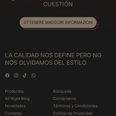
Gambia (MXN $)
CUESTIÓN
Georgia (MXN $)
Georgia del Sud e
Sandwich australi
OTTENERE MAGGIORI INFORMAZIONI
(MXN $)
Germania (MXN $)
Ghana (MXN $)
Giamaica (MXN $)
LA CALIDAD NOS DEFINE PERO NO
Giappone (MXN $)
NOS OLVIDAMOS DEL ESTILO.
Gibilterra (MXN $)
Facebook
Instagram
TikTok
WhatsApp
Gibuti (MXN $)
Giordania (MXN $)
Productos
Búsqueda
Grecia (MXN $)
All Right Blog
Contáctanos
Grenada (MXN $)
Novedades
Términos y Condiciones.
Groenlandia (MXN $)
Contacto
Política de Privacidad