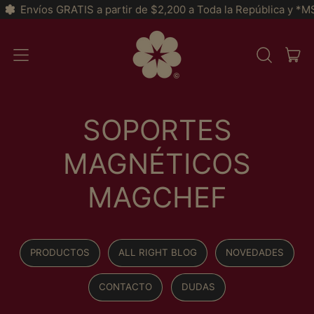
Envíos GRATIS a partir de $2,200 a Toda la República y *MSI a 
AR
MENU
CERCA
CAR
NEL
NOSTRO
SITO
SOPORTES
MAGNÉTICOS
MAGCHEF
PRODUCTOS
ALL RIGHT BLOG
NOVEDADES
CONTACTO
DUDAS