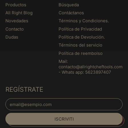
Productos
Búsqueda
Barbados (MXN $)
All Right Blog
Contáctanos
Belgio (MXN $)
Novedades
Términos y Condiciones.
Belize (MXN $)
Contacto
Política de Privacidad
Benin (MXN $)
Dudas
Política de Devolución.
Bermuda (MXN $)
Términos del servicio
Política de reembolso
Bhutan (MXN $)
Mail:
Bielorussia (MXN $)
contacto@allrightcheftools.com
- Whats app: 5623897407
Bolivia (MXN $)
Bosnia ed
Erzegovina (MXN $)
REGÍSTRATE
Botswana (MXN $)
Indirizzo email
Brasile (MXN $)
Español
Brunei (MXN $)
ISCRIVITI
English
Bulgaria (MXN $)
français