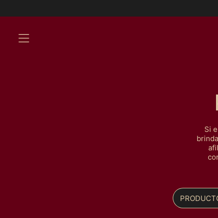
Env
MENU
Si e
brind
af
co
PRODUCT