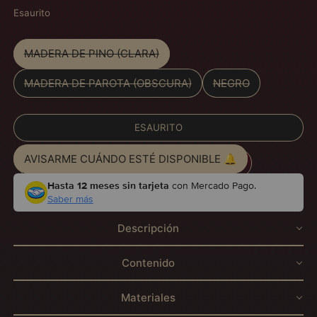
Esaurito
Color
MADERA DE PINO (CLARA)
MADERA DE PAROTA (OBSCURA)
NEGRO
ESAURITO
AVISARME CUÁNDO ESTÉ DISPONIBLE 🔔
Hasta 12 meses sin tarjeta
con Mercado Pago.
Saber más
Descripción
Contenido
Materiales