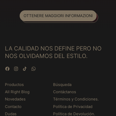
Eritrea (MXN $)
Estonia (MXN $)
OTTENERE MAGGIORI INFORMAZIONI
Etiopia (MXN $)
Figi (MXN $)
Filippine (MXN $)
Finlandia (MXN $)
LA CALIDAD NOS DEFINE PERO NO
Francia (MXN $)
NOS OLVIDAMOS DEL ESTILO.
Gabon (MXN $)
Gambia (MXN $)
Facebook
Instagram
TikTok
WhatsApp
Georgia (MXN $)
Georgia del Sud e
Productos
Búsqueda
Sandwich australi
All Right Blog
Contáctanos
(MXN $)
Novedades
Términos y Condiciones.
Germania (MXN $)
Contacto
Política de Privacidad
Ghana (MXN $)
Dudas
Política de Devolución.