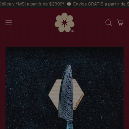
artir de $2999*
Envíos GRATIS a partir de $2,200 a Toda la 
AR
MENU
CERCA
CAR
NEL
NOSTRO
SITO