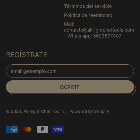
Giamaica (MXN $)
Términos del servicio
Giappone (MXN $)
Política de reembolso
Gibilterra (MXN $)
Mail:
contacto@allrightcheftools.com
Gibuti (MXN $)
- Whats app: 5623897407
Giordania (MXN $)
Grecia (MXN $)
REGÍSTRATE
Grenada (MXN $)
Indirizzo email
Groenlandia (MXN $)
Español
Guadalupa (MXN $)
ISCRIVITI
English
Guatemala (MXN $)
français
Guernsey (MXN $)
Italiano
© 2026,
All Right Chef Tool´s
.
Powered by Shopify
Guinea (MXN $)
日本語
Guinea Equatoriale
português
(MXN $)
Pagamenti
(Brasil)
accettati
Guinea-Bissau (MXN