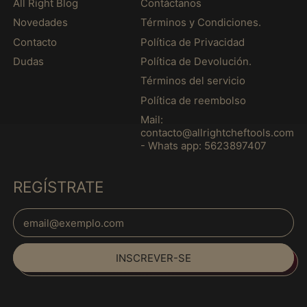
All Right Blog
Contáctanos
Barbados (MXN $)
Novedades
Términos y Condiciones.
Barein (MXN $)
Contacto
Política de Privacidad
Bélgica (MXN $)
Dudas
Política de Devolución.
Belize (MXN $)
Términos del servicio
Benin (MXN $)
Política de reembolso
Bermudas (MXN $)
Mail:
contacto@allrightcheftools.com
Bielorrússia (MXN $)
- Whats app: 5623897407
Bolívia (MXN $)
REGÍSTRATE
Bósnia e
Herzegovina (MXN
$)
Endereço de E-mail
Botsuana (MXN $)
Brasil (MXN $)
INSCREVER-SE
Brunei (MXN $)
Bulgária (MXN $)