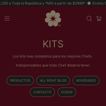
a Toda la República y *MSI a partir de $2999*
Envíos GRATIS
IT
MENU
BUSCAR
CAR
EM
NOSSO
SITE
KITS
Los kits mas completos para los mejores Chefs.
Indispensables que todo Chef debería tener.
PRODUCTOS
ALL RIGHT BLOG
NOVEDADES
CONTACTO
DUDAS