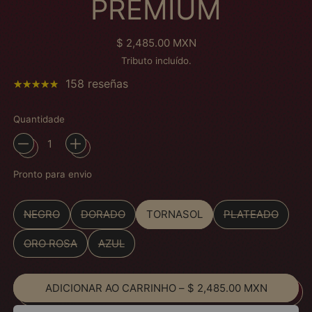
PREMIUM
Preço normal
$ 2,485.00 MXN
Tributo incluído.
158 reseñas
Quantidade
Pronto para envio
Color
NEGRO
DORADO
TORNASOL
PLATEADO
ORO ROSA
AZUL
ADICIONAR AO CARRINHO
–
$ 2,485.00 MXN