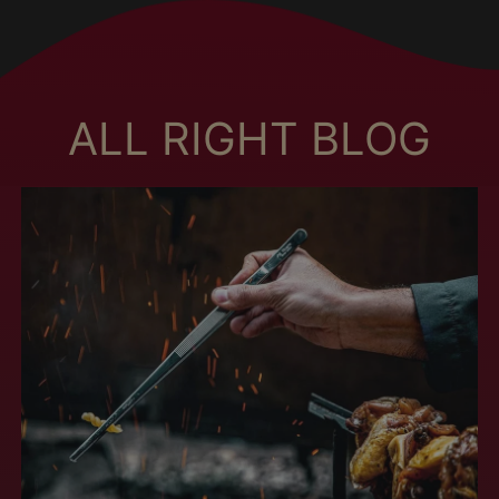
Brunei (MXN $)
Bulgária (MXN $)
Burquina Faso (MXN
$)
ALL RIGHT BLOG
Burundi (MXN $)
Butão (MXN $)
Cabo Verde (MXN $)
Camarões (MXN $)
Camboja (MXN $)
Canadá (MXN $)
Catar (MXN $)
Cazaquistão (MXN
$)
Chade (MXN $)
Chile (MXN $)