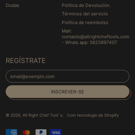
Dudas
Política de Devolución.
Guatemala (MXN $)
Términos del servicio
Guernsey (MXN $)
Política de reembolso
Guiana (MXN $)
Mail:
Guiana Francesa
contacto@allrightcheftools.com
(MXN $)
- Whats app: 5623897407
Guiné (MXN $)
REGÍSTRATE
Guiné Equatorial
(MXN $)
Endereço de E-mail
Guiné-Bissau (MXN
$)
Haiti (MXN $)
INSCREVER-SE
Honduras (MXN $)
Hong Kong, RAE da
China (MXN $)
© 2026,
All Right Chef Tool´s
.
Com tecnologia da Shopify
Hungria (MXN $)
Pagamentos
Iêmen (MXN $)