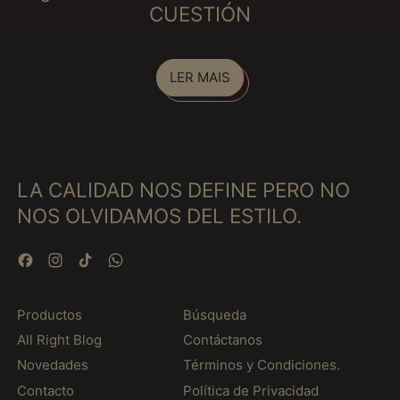
CUESTIÓN
Etiópia (MXN $)
Fiji (MXN $)
Filipinas (MXN $)
LER MAIS
Finlândia (MXN $)
França (MXN $)
Gabão (MXN $)
LA CALIDAD NOS DEFINE PERO NO
Gâmbia (MXN $)
NOS OLVIDAMOS DEL ESTILO.
Gana (MXN $)
Geórgia (MXN $)
Facebook
Instagram
TikTok
WhatsApp
Gibraltar (MXN $)
Granada (MXN $)
Productos
Búsqueda
Grécia (MXN $)
All Right Blog
Contáctanos
Groenlândia (MXN $)
Novedades
Términos y Condiciones.
Guadalupe (MXN $)
Contacto
Política de Privacidad