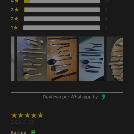
★
4
12
★
3
2
★
2
0
★
1
0
Reviews por Whatsapp by
Afeganistão (MXN $)
África do Sul (MXN
$)
2026-01-22
Albânia (MXN $)
Karime