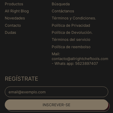
Productos
Búsqueda
Chile (MXN $)
All Right Blog
Contáctanos
China (MXN $)
Novedades
Términos y Condiciones.
Chipre (MXN $)
Contacto
Política de Privacidad
Cidade do Vaticano
Dudas
Política de Devolución.
(MXN $)
Términos del servicio
Colômbia (MXN $)
Política de reembolso
Comores (MXN $)
Mail:
contacto@allrightcheftools.com
Congo - Kinshasa
- Whats app: 5623897407
(MXN $)
Coreia do Sul (MXN
$)
REGÍSTRATE
Costa Rica (MXN $)
Endereço de E-mail
Costa do Marfim
(MXN $)
Croácia (MXN $)
INSCREVER-SE
Curaçao (MXN $)