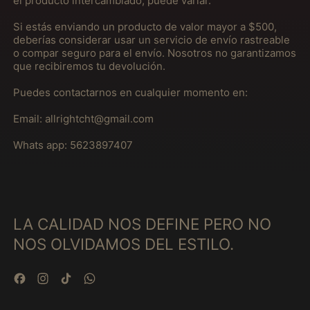
el producto intercambiado, puede variar.
Brasil (MXN $)
Si estás enviando un producto de valor mayor a $500,
Brunei (MXN $)
deberías considerar usar un servicio de envío rastreable
o compar seguro para el envío. Nosotros no garantizamos
Bulgária (MXN $)
que recibiremos tu devolución.
Burquina Faso (MXN
Puedes contactarnos en cualquier momento en:
$)
Burundi (MXN $)
Email: allrightcht@gmail.com
Butão (MXN $)
Whats app: 5623897407
Cabo Verde (MXN $)
Camarões (MXN $)
Camboja (MXN $)
LA CALIDAD NOS DEFINE PERO NO
Canadá (MXN $)
NOS OLVIDAMOS DEL ESTILO.
Catar (MXN $)
Cazaquistão (MXN
Facebook
Instagram
TikTok
WhatsApp
$)
Chade (MXN $)