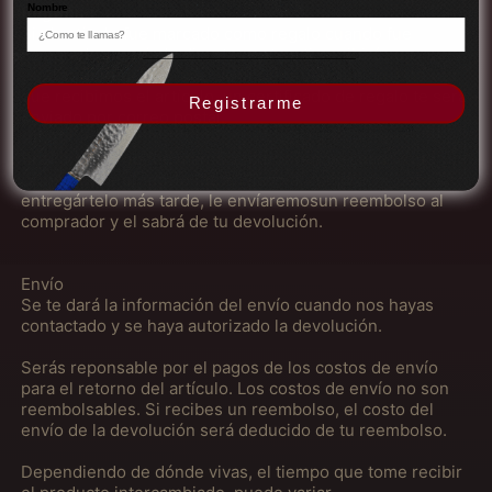
Nombre
Regalos
Azerbaijão (MXN $)
Si el artículo fue marcado como regalo cuando fue
comprado y envíado directamente a ti, recibirás un
Bahamas (MXN $)
crédito de regalos por el valor de la devolución. Una vez
Bangladesh (MXN $)
que recibimos el artículo, un certificado de regalo te será
Registrarme
enviado por correo postal.
Barbados (MXN $)
Si el artículo no fue marcado como regalo cuando fue
Barein (MXN $)
comprado, o el regalo fue enviado al comprador para
Bélgica (MXN $)
entregártelo más tarde, le envíaremosun reembolso al
comprador y el sabrá de tu devolución.
Belize (MXN $)
Benin (MXN $)
Envío
Se te dará la información del envío cuando nos hayas
Bermudas (MXN $)
contactado y se haya autorizado la devolución.
Bielorrússia (MXN $)
Serás reponsable por el pagos de los costos de envío
Bolívia (MXN $)
para el retorno del artículo. Los costos de envío no son
reembolsables. Si recibes un reembolso, el costo del
Bósnia e
Herzegovina (MXN
envío de la devolución será deducido de tu reembolso.
$)
Dependiendo de dónde vivas, el tiempo que tome recibir
Botsuana (MXN $)