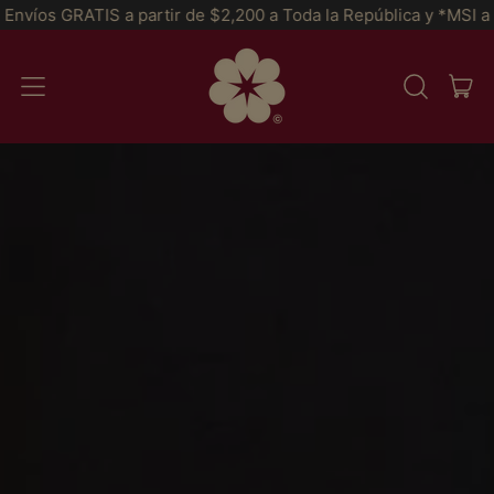
GRATIS a partir de $2,200 a Toda la República y *MSI a partir 
IT
MENU
BUSCAR
CAR
EM
NOSSO
SITE