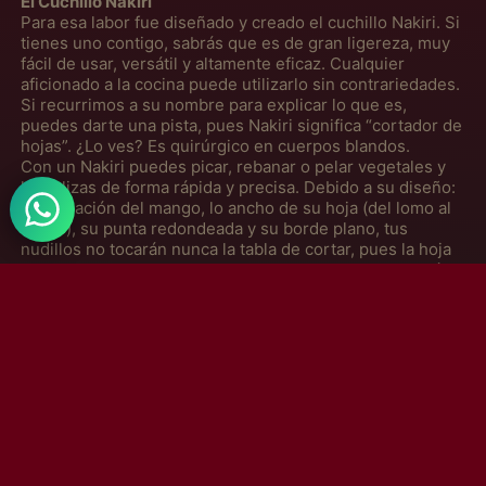
El Cuchillo Nakiri
Antígua e Barbuda
Para esa labor fue diseñado y creado el cuchillo
Nakiri
. Si
(MXN $)
tienes uno contigo, sabrás que es de gran ligereza, muy
fácil de usar, versátil y altamente eficaz. Cualquier
Arábia Saudita (MXN
aficionado a la cocina puede utilizarlo sin contrariedades.
$)
Si recurrimos a su nombre para explicar lo que es,
puedes darte una pista, pues Nakiri significa
“
cortador de
Argélia (MXN $)
hojas
”
. ¿Lo ves? Es quirúrgico en cuerpos blandos.
Argentina (MXN $)
Con un Nakiri puedes picar, rebanar o pelar vegetales y
hortalizas de forma rápida y precisa. Debido a su diseño:
Armênia (MXN $)
la alineación del mango, lo ancho de su hoja (del lomo al
borde), su punta redondeada y su borde plano, tus
Aruba (MXN $)
nudillos no tocarán nunca la tabla de cortar, pues la hoja
Austrália (MXN $)
hace el contacto completo, lo que resulta en cortes más
limpios de un solo golpe.
Áustria (MXN $)
Además, tiene doble bisel. Esto quiere decir que está
afilado de manera simétrica.
Azerbaijão (MXN $)
Bahamas (MXN $)
Bangladesh (MXN $)
¿Por qué usar un Nakiri?
Si estás habituado a trabajar con grandes cantidades de
Barbados (MXN $)
vegetales, este cuchillo es para ti, pues debido a su
Barein (MXN $)
excelente precisión podrás terminar la labor en menos