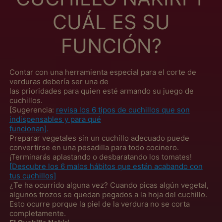
CUÁL ES SU
FUNCIÓN?
Contar con una herramienta especial para el corte de
verduras debería ser una de
las prioridades para quien esté armando su juego de
cuchillos.
[Sugerencia:
revisa los 6 tipos de cuchillos que son
Afeganistão (MXN $)
indispensables y para qué
África do Sul (MXN
funcionan]
.
$)
Preparar vegetales sin un cuchillo adecuado puede
convertirse en una pesadilla para todo cocinero.
Albânia (MXN $)
¡Terminarás aplastando o desbaratando los tomates!
[Descubre los 6 malos hábitos que están acabando con
Alemanha (MXN $)
tus cuchillos]
Andorra (MXN $)
¿Te ha ocurrido alguna vez? Cuando picas algún vegetal,
algunos trozos se quedan pegados a la hoja del cuchillo.
Angola (MXN $)
Esto ocurre porque la piel de la verdura no se corta
completamente.
Anguila (MXN $)