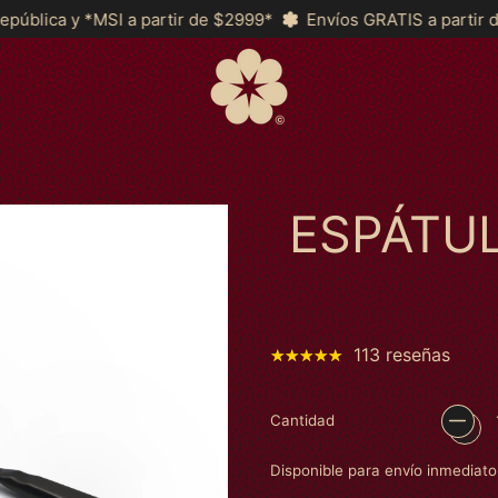
ir de $2999*
Envíos GRATIS a partir de $2,200 a Toda la Rep
ESPÁTU
113 reseñas
Cantidad
Disponible para envío inmediato