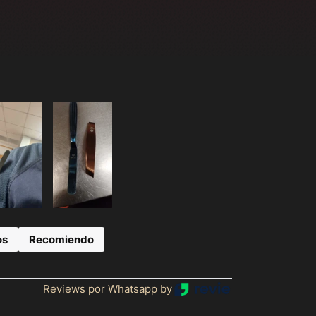
Afganistán (MXN $)
Albania (MXN $)
Alemania (MXN $)
Andorra (MXN $)
os
Recomiendo
Angola (MXN $)
Anguila (MXN $)
Reviews por Whatsapp by
Antigua y Barbuda
(MXN $)