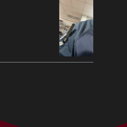
Benín (MXN $)
Bermudas (MXN $)
Bielorrusia (MXN $)
Bolivia (MXN $)
Bosnia y
Herzegovina (MXN
$)
Botsuana (MXN $)
Brasil (MXN $)
Brunéi (MXN $)
Bulgaria (MXN $)
Burkina Faso (MXN
$)
Burundi (MXN $)
Bután (MXN $)