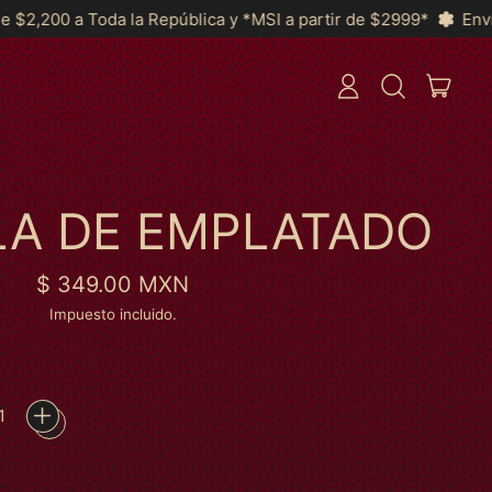
ública y *MSI a partir de $2999*
Envíos GRATIS a partir de 
ARTÍ
INICIAR
BUSCAR
CARRI
SESIÓN
EN
NUESTRA
PÁGINA
WEB
LA DE EMPLATADO
Precio habitual
$ 349.00 MXN
Impuesto incluido.