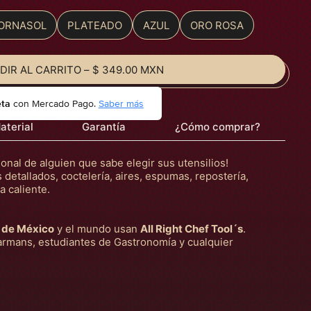
ORNASOL
PLATEADO
AZUL
ORO ROSA
DIR AL CARRITO
–
$ 349.00 MXN
eta
con Mercado Pago.
Saber más
aterial
Garantía
¿Cómo comprar?
onal de alguien que sabe elegir sus utensilios!
tallados, coctelería, aires, espumas, repostería,
a caliente.
 de México
y el mundo usan
All Right Chef Tool´s
.
rmans, estudiantes de Gastronomía y cualquier