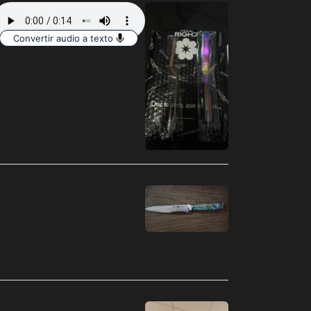
Arabia Saudí (MXN
$)
Convertir audio a texto
Argelia (MXN $)
Argentina (MXN $)
Armenia (MXN $)
Aruba (MXN $)
Australia (MXN $)
Austria (MXN $)
Azerbaiyán (MXN $)
Bahamas (MXN $)
Bangladés (MXN $)
Barbados (MXN $)
Baréin (MXN $)
Bélgica (MXN $)
Belice (MXN $)