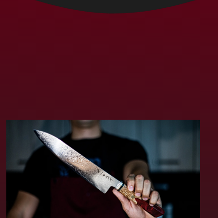
Cabo Verde (MXN $)
Camboya (MXN $)
Camerún (MXN $)
Canadá (MXN $)
Caribe neerlandés
(MXN $)
Catar (MXN $)
Chad (MXN $)
Chequia (MXN $)
Chile (MXN $)
China (MXN $)
Chipre (MXN $)
Ciudad del Vaticano
(MXN $)
Colombia (MXN $)