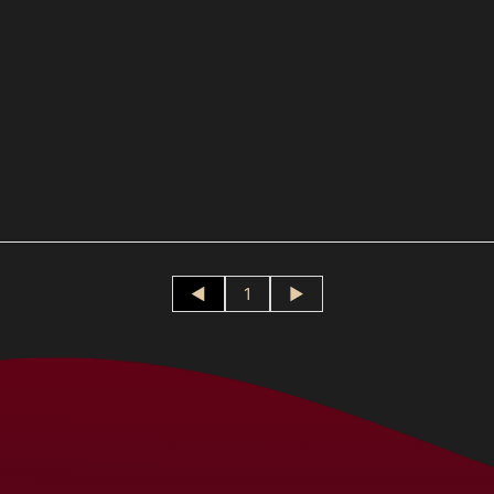
Crédito sujeto a aprobación.
¿Tienes dudas? Consulta nuestra
Ayuda.
◄
1
►