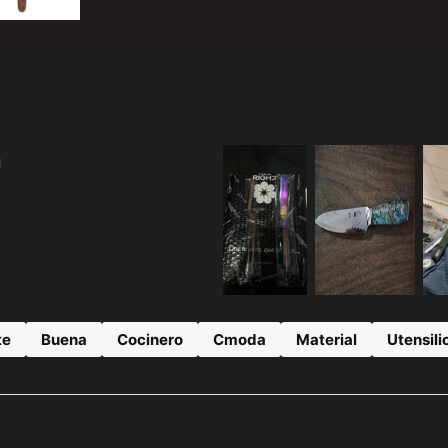
1
te
Buena
Cocinero
Cmoda
Material
Utensili