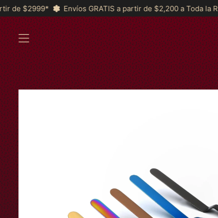
os GRATIS a partir de $2,200 a Toda la República y *MSI a part
MENÚ