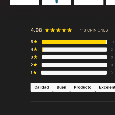
4.98
113 OPINIONES
★
5
11
★
4
2
★
3
0
★
2
0
★
1
0
Calidad
Buen
Producto
Excelen