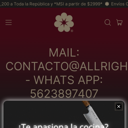
 a Toda la República y *MSI a partir de $2999*
Envíos GRATI
AR
MENÚ
BUSCAR
CAR
EN
NUESTRA
PÁGINA
WEB
MAIL:
CONTACTO@ALLRIGH
- WHATS APP:
5623897407
Afganistán (MXN $)