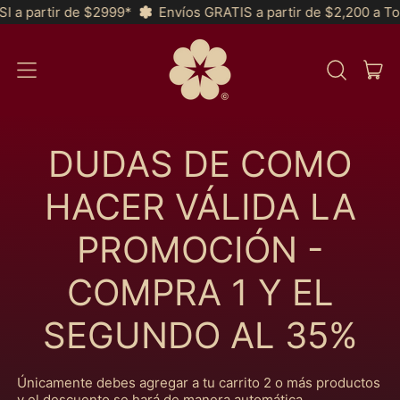
 a partir de $2999*
Envíos GRATIS a partir de $2,200 a Toda
AR
MENÚ
BUSCAR
CAR
EN
NUESTRA
PÁGINA
WEB
DUDAS DE COMO
HACER VÁLIDA LA
PROMOCIÓN -
COMPRA 1 Y EL
SEGUNDO AL 35%
Únicamente debes agregar a tu carrito 2 o más productos
y el descuento se hará de manera automática.