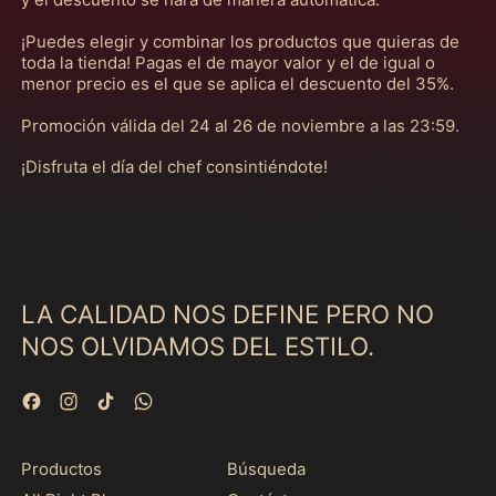
¡Puedes elegir y combinar los productos que quieras de
toda la tienda! Pagas el de mayor valor y el de igual o
menor precio es el que se aplica el descuento del 35%.
Afganistán (MXN $)
Promoción válida del 24 al 26 de noviembre a las 23:59.
Albania (MXN $)
¡Disfruta el día del chef consintiéndote!
Alemania (MXN $)
Andorra (MXN $)
Angola (MXN $)
Anguila (MXN $)
LA CALIDAD NOS DEFINE PERO NO
Antigua y Barbuda
NOS OLVIDAMOS DEL ESTILO.
(MXN $)
Arabia Saudí (MXN
$)
Facebook
Instagram
TikTok
WhatsApp
Argelia (MXN $)
Productos
Búsqueda
Argentina (MXN $)