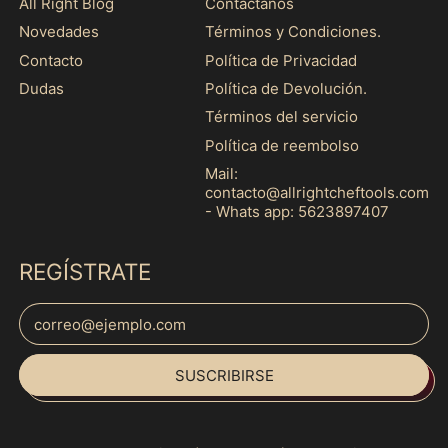
All Right Blog
Contáctanos
Armenia (MXN $)
Novedades
Términos y Condiciones.
Aruba (MXN $)
Contacto
Política de Privacidad
Australia (MXN $)
Dudas
Política de Devolución.
Austria (MXN $)
Términos del servicio
Azerbaiyán (MXN $)
Política de reembolso
Bahamas (MXN $)
Mail:
contacto@allrightcheftools.com
Bangladés (MXN $)
- Whats app: 5623897407
Barbados (MXN $)
Baréin (MXN $)
REGÍSTRATE
Bélgica (MXN $)
Dirección de correo electrónico
Belice (MXN $)
Español
Benín (MXN $)
SUSCRIBIRSE
English
Bermudas (MXN $)
français
Bielorrusia (MXN $)
Italiano