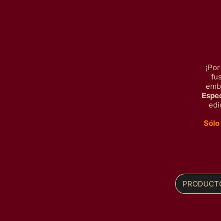
¡Por
fu
embl
Espec
edi
Sólo
PRODUCT