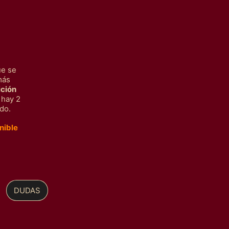
ue se
Afghanistan (MXN $)
más
Albania (MXN $)
ición
 hay 2
Algeria (MXN $)
ado
.
Altre isole americane
del Pacifico (MXN $)
nible
Andorra (MXN $)
Angola (MXN $)
Anguilla (MXN $)
DUDAS
Antigua e Barbuda
(MXN $)
Arabia Saudita (MXN
$)