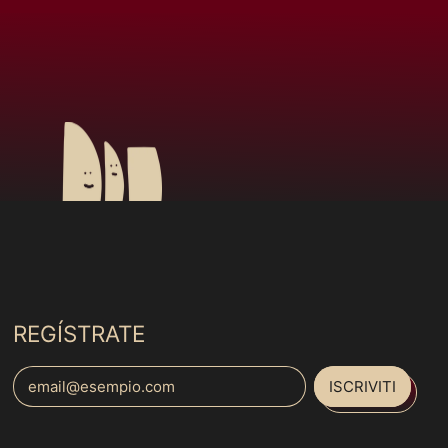
Argentina (MXN $)
Armenia (MXN $)
Aruba (MXN $)
Australia (MXN $)
Austria (MXN $)
Azerbaigian (MXN $)
Bahamas (MXN $)
Bahrein (MXN $)
Bangladesh (MXN $)
Barbados (MXN $)
REGÍSTRATE
Belgio (MXN $)
Belize (MXN $)
ISCRIVITI
Indirizzo email
Benin (MXN $)
Bermuda (MXN $)