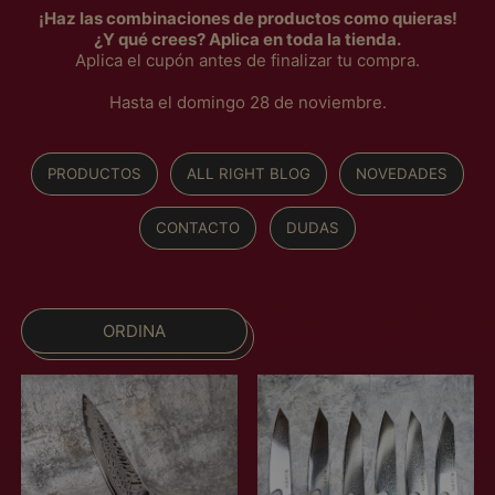
¡Haz las combinaciones de productos como quieras!
¿Y qué crees? Aplica en toda la tienda.
Aplica el cupón antes de finalizar tu compra.
Hasta el domingo 28 de noviembre.
PRODUCTOS
ALL RIGHT BLOG
NOVEDADES
CONTACTO
DUDAS
ORDINA
C
C
u
u
c
c
h
h
i
i
l
l