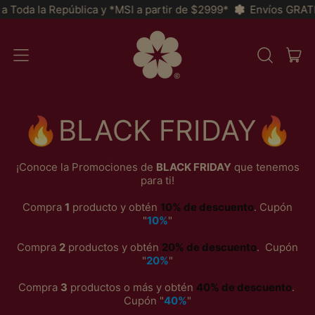
 República y *MSI a partir de $2999*
Envíos GRATIS a partir
AR
MENU
CERCA
CAR
NEL
NOSTRO
SITO
🔥BLACK FRIDAY🔥
¡Conoce la Promociones de
BLACK FRIDAY
que tenemos
para ti!
Compra
1
producto y obtén
10% de descuento
. Cupón
"
10%
"
Compra
2
productos y obtén
20% de descuento
.
Cupón
"
20%
"
Compra
3
productos o más y obtén
40% de descuento
.
Cupón "
40%
"