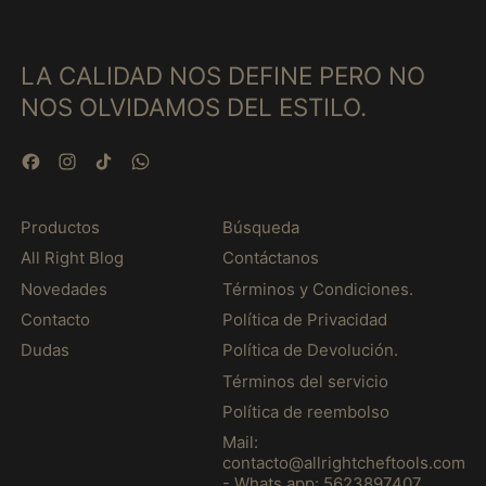
e
e
o
o
Ciad (MXN $)
c
c
r
r
c
c
m
m
Cile (MXN $)
i
i
LA CALIDAD NOS DEFINE PERO NO
a
a
ó
ó
Cina (MXN $)
l
l
NOS OLVIDAMOS DEL ESTILO.
n
n
e
e
Cipro (MXN $)
D
A
A
b
Facebook
Instagram
TikTok
WhatsApp
Città del Vaticano
R
u
(MXN $)
K
l
N
ó
Colombia (MXN $)
Productos
Búsqueda
I
n
Comore (MXN $)
F
All Right Blog
Contáctanos
E
Congo - Kinshasa
Novedades
Términos y Condiciones.
(MXN $)
Contacto
Política de Privacidad
Congo-Brazzaville
Dudas
Política de Devolución.
(MXN $)
Términos del servicio
Corea del Sud (MXN
$)
Política de reembolso
Mail:
Costa Rica (MXN $)
contacto@allrightcheftools.com
Costa d’Avorio (MXN
- Whats app: 5623897407