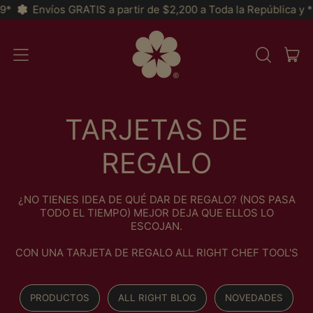
Envíos GRATIS a partir de $2,200 a Toda la República y *MSI 
AR
MENÚ
BUSCAR
CAR
EN
NUESTRA
PÁGINA
WEB
TARJETAS DE
REGALO
¿NO TIENES IDEA DE QUÉ DAR DE REGALO? (NOS PASA
TODO EL TIEMPO) MEJOR DEJA QUE ELLOS LO
ESCOJAN.
CON UNA TARJETA DE REGALO ALL RIGHT CHEF TOOL'S
PRODUCTOS
ALL RIGHT BLOG
NOVEDADES