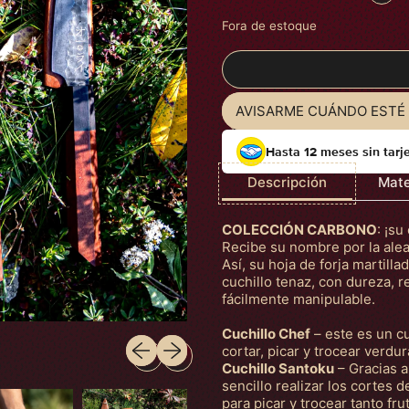
Fora de estoque
AVISARME CUÁNDO ESTÉ 
Hasta 12 meses sin tarj
Descripción
Mate
COLECCIÓN CARBONO
: ¡su
Recibe su nombre por la aleac
Así, su hoja de forja martill
cuchillo tenaz, con dureza, 
fácilmente manipulable.
Cuchillo Chef
– este es un c
Slide anterior
Próximo slide
cortar, picar y trocear verdur
Cuchillo Santoku
– Gracias a
sencillo realizar los cortes 
para picar y trocear tanto fr