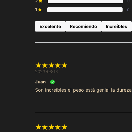
★
2
0
★
1
0
Excelente
Recomiendo
Increíbles
2023-06-16
Juan
Son increíbles el peso está genial la dureza