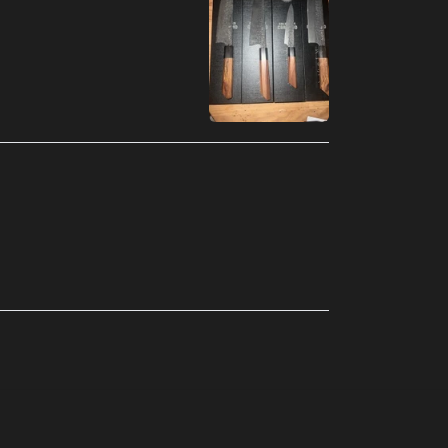
Armênia (MXN $)
Aruba (MXN $)
Austrália (MXN $)
Áustria (MXN $)
Azerbaijão (MXN $)
Bahamas (MXN $)
Bangladesh (MXN $)
Barbados (MXN $)
Barein (MXN $)
Bélgica (MXN $)
Belize (MXN $)
Benin (MXN $)
Bermudas (MXN $)
Bielorrússia (MXN $)