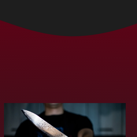
Bolívia (MXN $)
Bósnia e
Herzegovina (MXN
$)
Botsuana (MXN $)
Brasil (MXN $)
Brunei (MXN $)
Bulgária (MXN $)
Burquina Faso (MXN
$)
Burundi (MXN $)
Butão (MXN $)
Cabo Verde (MXN $)
Camarões (MXN $)
Camboja (MXN $)