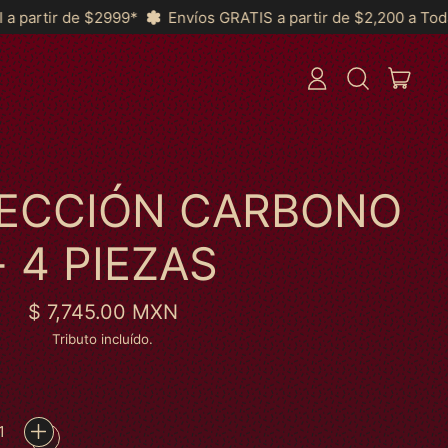
nvíos GRATIS a partir de $2,200 a Toda la República y *MSI a p
ITEN
ENTRAR
BUSCAR
CARRI
EM
NOSSO
SITE
LECCIÓN CARBONO
- 4 PIEZAS
Preço normal
$ 7,745.00 MXN
Tributo incluído.