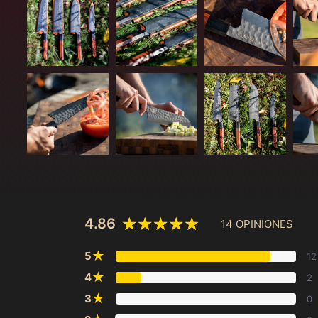
4.86
14 OPINIONES
★
5
12
★
4
2
★
3
0