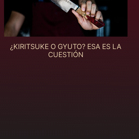
Canadá (MXN $)
Catar (MXN $)
Cazaquistão (MXN
$)
Chade (MXN $)
¿KIRITSUKE O GYUTO? ESA ES LA
Chile (MXN $)
CUESTIÓN
China (MXN $)
Chipre (MXN $)
Cidade do Vaticano
(MXN $)
Colômbia (MXN $)
Comores (MXN $)
Congo - Kinshasa
(MXN $)
Coreia do Sul (MXN
$)