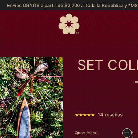
r de $2,200 a Toda la República y *MSI a partir de $2999*
E
SET CO
14 reseñas
Quantidade