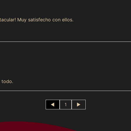
Compra ahora y paga a meses sin
acular! Muy satisfecho con ellos.
tarjeta de crédito
Agrega tu producto al carrito y
elige pagar con
1
Meses sin Tarjeta.
En tu cuenta de Mercado Pago,
elige la cantidad de
2
meses
y confirma.
Paga mes a mes
con saldo disponible, débito u
3
otros medios.
Crédito sujeto a aprobación.
 todo.
¿Tienes dudas? Consulta nuestra
Ayuda.
◄
1
►