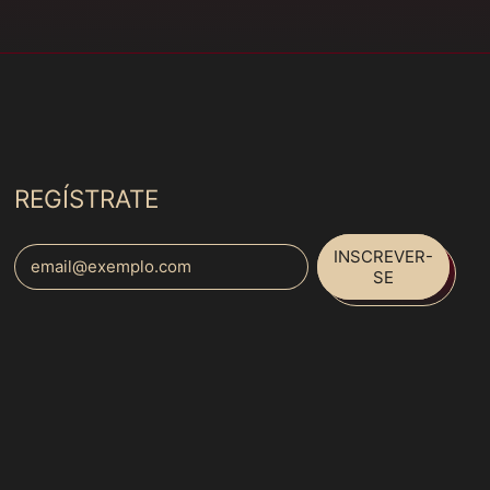
Costa Rica (MXN $)
Costa do Marfim
(MXN $)
Croácia (MXN $)
Curaçao (MXN $)
Dinamarca (MXN $)
REGÍSTRATE
Djibuti (MXN $)
Dominica (MXN $)
INSCREVER-
Endereço de E-mail
SE
Egito (MXN $)
El Salvador (MXN $)
Español
Emirados Árabes
English
Unidos (MXN $)
français
Equador (MXN $)
Italiano
Eritreia (MXN $)
日本語
Eslováquia (MXN $)