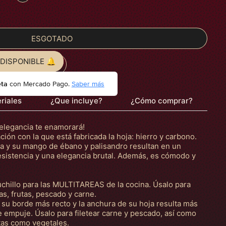
ESGOTADO
DISPONIBLE 🔔
eta
con Mercado Pago.
Saber más
riales
¿Que incluye?
¿Cómo comprar?
 elegancia te enamorará!
ión con la que está fabricada la hoja: hierro y carbono.
ada y su mango de ébano y palisandro resultan en un
resistencia y una elegancia brutal. Además, es cómodo y
uchillo para las MULTITAREAS de la cocina. Úsalo para
as, frutas, pescado y carne.
 su borde más recto y la anchura de su hoja resulta más
de empuje. Úsalo para filetear carne y pescado, así como
utas como vegetales.