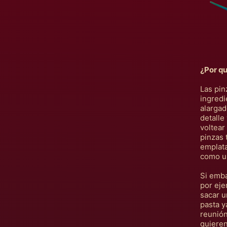
¿Por qu
Las pin
ingredi
alargad
detalle
voltear
pinzas 
emplata
como un
Si emba
por eje
sacar u
pasta y
reunión
quieren