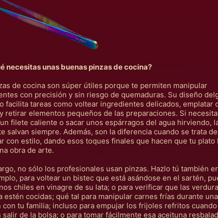
é necesitas unas buenas pinzas de cocina?
zas de cocina son súper útiles porque te permiten manipular
entes con precisión y sin riesgo de quemaduras. Su diseño del
o facilita tareas como voltear ingredientes delicados, emplatar 
 y retirar elementos pequeños de las preparaciones. Si necesita
 un filete caliente o sacar unos espárragos del agua hirviendo, l
te salvan siempre. Además, son la diferencia cuando se trata de
r con estilo, dando esos toques finales que hacen que tu plato 
a obra de arte.
rgo, no sólo los profesionales usan pinzas. Hazlo tú también en
mplo, para voltear un bistec que está asándose en el sartén, p
nos chiles en vinagre de su lata; o para verificar que las verdura
a estén cocidas; qué tal para manipular carnes frías durante una
 con tu familia; incluso para empujar los frijoles refritos cuando
 salir de la bolsa; o para tomar fácilmente esa aceituna resbalad