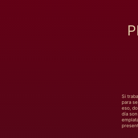
P
Si trab
para se
eso, do
día son
emplata
present