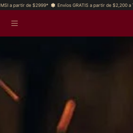
íos GRATIS a partir de $2,200 a Toda la República y *MSI a par
MENU