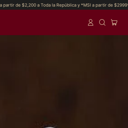
pública y *MSI a partir de $2999*
Envíos GRATIS a partir de
ITEN
ENTRAR
BUSCAR
CARRI
EM
NOSSO
SITE