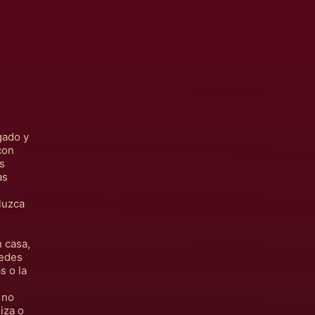
Afeganistão (MXN $)
gado y
con
África do Sul (MXN
$)
s
as
Albânia (MXN $)
luzca
Alemanha (MXN $)
Andorra (MXN $)
 casa,
Angola (MXN $)
uedes
s o la
Anguila (MXN $)
 no
Antígua e Barbuda
iza o
(MXN $)