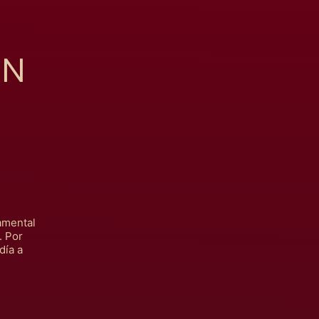
EN
amental
. Por
día a