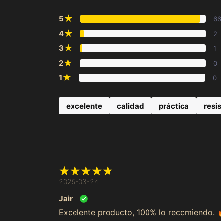
★
5
66
★
4
2
★
3
1
★
2
0
★
1
0
excelente
calidad
práctica
resi
2025-03-24
Jair
Excelente producto, 100% lo recomiendo. 