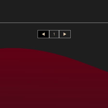
◄
1
►