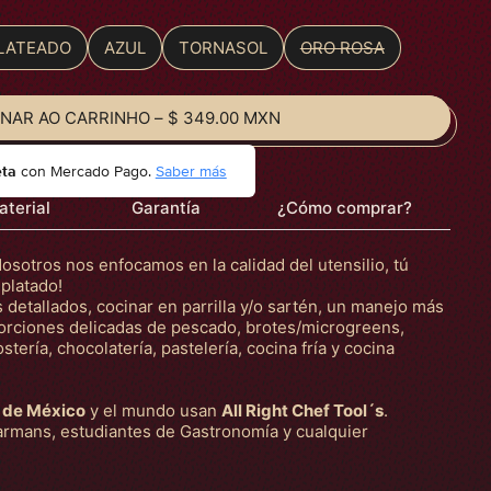
LATEADO
AZUL
TORNASOL
ORO ROSA
ONAR AO CARRINHO
–
$ 349.00 MXN
eta
con Mercado Pago.
Saber más
aterial
Garantía
¿Cómo comprar?
Nosotros nos enfocamos en la calidad del utensilio, tú
mplatado!
etallados, cocinar en parrilla y/o sartén, un manejo más
porciones delicadas de pescado, brotes/microgreens,
stería, chocolatería, pastelería, cocina fría y cocina
 de México
y el mundo usan
All Right Chef Tool´s
.
rmans, estudiantes de Gastronomía y cualquier