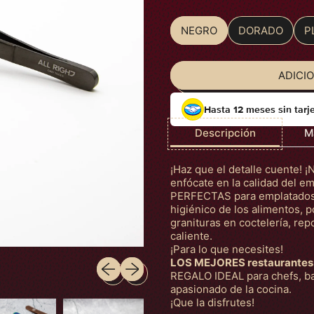
NEGRO
DORADO
P
Color
ADICI
Hasta 12 meses sin tarj
Descripción
M
¡Haz que el detalle cuente! ¡
enfócate en la calidad del e
PERFECTAS para emplatados d
higiénico de los alimentos, 
granituras en coctelería, repo
caliente.
¡Para lo que necesites!
LOS MEJORES restaurantes
Slide anterior
Próximo slide
REGALO IDEAL para chefs, ba
apasionado de la cocina.
¡Que la disfrutes!