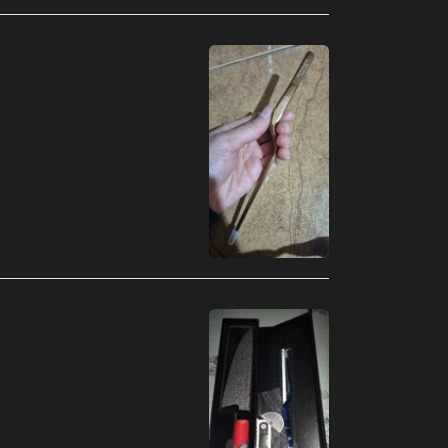
Arábia Saudita (MXN
$)
Argélia (MXN $)
Argentina (MXN $)
Armênia (MXN $)
Aruba (MXN $)
Austrália (MXN $)
Áustria (MXN $)
Azerbaijão (MXN $)
Bahamas (MXN $)
Bangladesh (MXN $)
Barbados (MXN $)
Barein (MXN $)
Bélgica (MXN $)
Belize (MXN $)