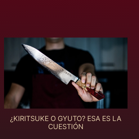
Cabo Verde (MXN $)
Camarões (MXN $)
Camboja (MXN $)
Canadá (MXN $)
Catar (MXN $)
Cazaquistão (MXN
$)
Chade (MXN $)
Chile (MXN $)
China (MXN $)
Chipre (MXN $)
Cidade do Vaticano
(MXN $)
¿KIRITSUKE O GYUTO? ESA ES LA
Colômbia (MXN $)
CUESTIÓN
Comores (MXN $)