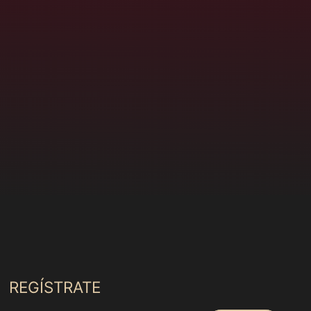
Congo - Kinshasa
(MXN $)
Coreia do Sul (MXN
$)
Costa Rica (MXN $)
Costa do Marfim
(MXN $)
Croácia (MXN $)
Curaçao (MXN $)
Dinamarca (MXN $)
Djibuti (MXN $)
Dominica (MXN $)
Egito (MXN $)
El Salvador (MXN $)
REGÍSTRATE
Emirados Árabes
Unidos (MXN $)