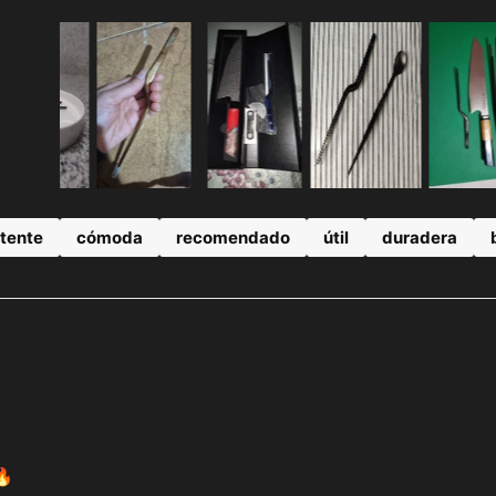
stente
cómoda
recomendado
útil
duradera
🔥