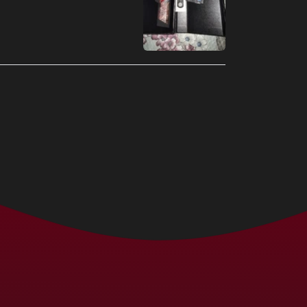
Benin (MXN $)
Bermudas (MXN $)
Bielorrússia (MXN $)
Bolívia (MXN $)
Bósnia e
Herzegovina (MXN
$)
Botsuana (MXN $)
Brasil (MXN $)
Brunei (MXN $)
Bulgária (MXN $)
Burquina Faso (MXN
$)
Burundi (MXN $)
Butão (MXN $)