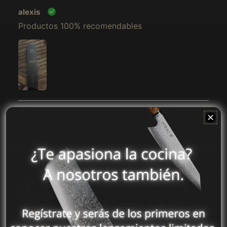
alexis
Andorra (MXN $)
Productos 100% recomendables
Angola (MXN $)
Anguila (MXN $)
Antígua e Barbuda
(MXN $)
Arábia Saudita (MXN
$)
Argélia (MXN $)
Argentina (MXN $)
2024-11-16
Armênia (MXN $)
Jesus
Aruba (MXN $)
Me encanto el diseño está genial, ya es el tercero
Austrália (MXN $)
Áustria (MXN $)
Azerbaijão (MXN $)