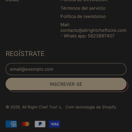
Guatemala (MXN $)
Términos del servicio
Guernsey (MXN $)
Política de reembolso
Guiana (MXN $)
Mail:
contacto@allrightcheftools.com
Guiana Francesa
- Whats app: 5623897407
(MXN $)
Guiné (MXN $)
REGÍSTRATE
Guiné Equatorial
(MXN $)
Endereço de E-mail
Guiné-Bissau (MXN
Español
$)
INSCREVER-SE
English
Haiti (MXN $)
français
Honduras (MXN $)
Italiano
Hong Kong, RAE da
© 2026,
All Right Chef Tool´s
.
Com tecnologia da Shopify
China (MXN $)
日本語
Hungria (MXN $)
português
Pagamentos
(Brasil)
Iêmen (MXN $)
Aceitos