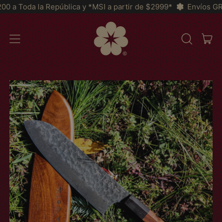
pública y *MSI a partir de $2999*
Envíos GRATIS a partir de
IT
MENU
BUSCAR
CAR
EM
NOSSO
SITE