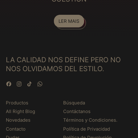
Etiópia (MXN $)
Fiji (MXN $)
LER MAIS
Filipinas (MXN $)
Finlândia (MXN $)
França (MXN $)
Gabão (MXN $)
LA CALIDAD NOS DEFINE PERO NO
Gâmbia (MXN $)
NOS OLVIDAMOS DEL ESTILO.
Gana (MXN $)
Geórgia (MXN $)
Facebook
Instagram
TikTok
WhatsApp
Gibraltar (MXN $)
Granada (MXN $)
Productos
Búsqueda
All Right Blog
Contáctanos
Grécia (MXN $)
Novedades
Términos y Condiciones.
Groenlândia (MXN $)
Contacto
Política de Privacidad
Guadalupe (MXN $)
Dudas
Política de Devolución.