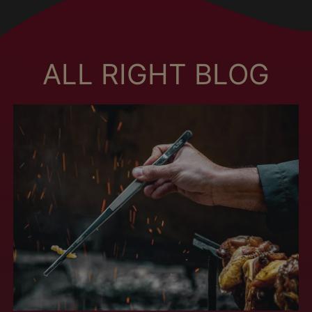
Brunei (MXN $)
Bulgária (MXN $)
Burquina Faso (MXN
$)
ALL RIGHT BLOG
Burundi (MXN $)
Butão (MXN $)
Cabo Verde (MXN $)
Camarões (MXN $)
Camboja (MXN $)
Canadá (MXN $)
Catar (MXN $)
Cazaquistão (MXN
$)
Chade (MXN $)
Chile (MXN $)