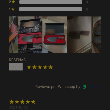
★
2
0
★
1
0
RESEÑAS
4.89
Afeganistão (MXN $)
Reviews por Whatsapp by
África do Sul (MXN
$)
Albânia (MXN $)
2024-12-02
Alemanha (MXN $)