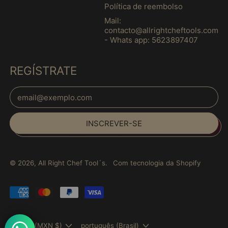
Política de reembolso
Guernsey (MXN $)
Mail:
Guiana (MXN $)
contacto@allrightcheftools.com
- Whats app: 5623897407
Guiana Francesa
(MXN $)
REGÍSTRATE
Guiné (MXN $)
Guiné Equatorial
Endereço de E-mail
(MXN $)
Español
Guiné-Bissau (MXN
$)
INSCREVER-SE
English
Haiti (MXN $)
français
Honduras (MXN $)
Italiano
© 2026,
All Right Chef Tool´s
.
Com tecnologia da Shopify
Hong Kong, RAE da
日本語
China (MXN $)
português
Pagamentos
Hungria (MXN $)
(Brasil)
Aceitos
Iêmen (MXN $)
País/região
Idioma
México (MXN $)
português (Brasil)
Ilha Christmas (MXN