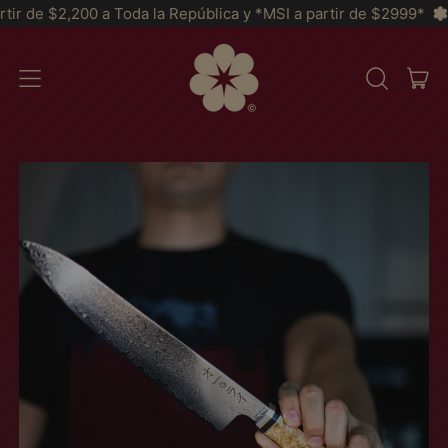
a Toda la República y *MSI a partir de $2999*
Envíos GRATIS
IT
MENU
BUSCAR
CAR
EM
NOSSO
SITE