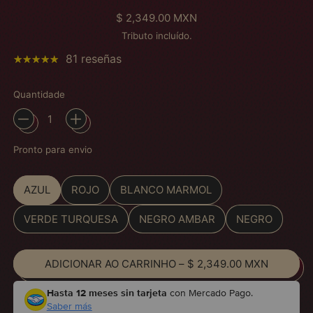
Preço normal
$ 2,349.00 MXN
Tributo incluído.
81 reseñas
Quantidade
Pronto para envio
Color
AZUL
ROJO
BLANCO MARMOL
VERDE TURQUESA
NEGRO AMBAR
NEGRO
ADICIONAR AO CARRINHO
–
$ 2,349.00 MXN
Hasta 12 meses sin tarjeta
con Mercado Pago.
Saber más