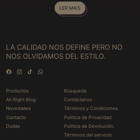
LER MAIS
Fiji (MXN $)
Filipinas (MXN $)
Finlândia (MXN $)
França (MXN $)
LA CALIDAD NOS DEFINE PERO NO
Gabão (MXN $)
NOS OLVIDAMOS DEL ESTILO.
Gâmbia (MXN $)
Gana (MXN $)
Facebook
Instagram
TikTok
WhatsApp
Geórgia (MXN $)
Gibraltar (MXN $)
Productos
Búsqueda
Granada (MXN $)
All Right Blog
Contáctanos
Grécia (MXN $)
Novedades
Términos y Condiciones.
Contacto
Política de Privacidad
Groenlândia (MXN $)
Dudas
Política de Devolución.
Guadalupe (MXN $)
Términos del servicio
Guatemala (MXN $)