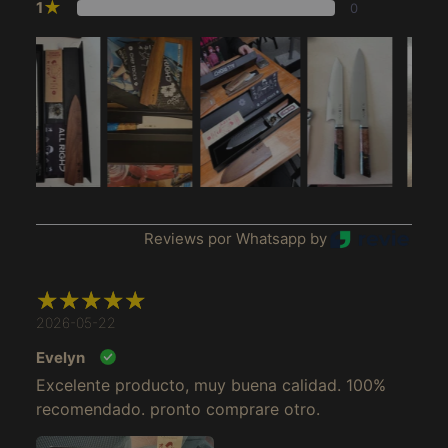
★
1
0
Reviews por Whatsapp by
Afeganistão (MXN $)
2026-05-22
África do Sul (MXN
Evelyn
$)
Excelente producto, muy buena calidad. 100%
Albânia (MXN $)
recomendado. pronto comprare otro.
Alemanha (MXN $)