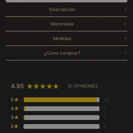
Descripción
Materiales
Medidas
¿Cómo comprar?
4.95
81 OPINIONES
★
5
78
★
4
2
★
3
1
★
2
0