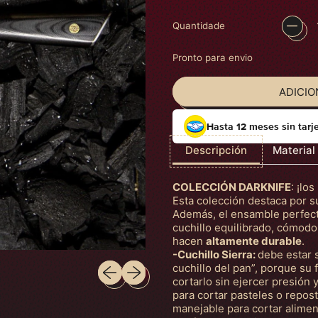
Quantidade
Pronto para envio
ADICIO
Hasta 12 meses sin tarj
Descripción
Material
COLECCIÓN DARKNIFE
: ¡lo
Esta colección destaca por su
Además, el ensamble perfect
cuchillo equilibrado, cómodo
hacen
altamente durable
.
-Cuchillo Sierra:
debe estar s
Slide anterior
Próximo slide
cuchillo del pan”, porque su 
cortarlo sin ejercer presión y
para cortar pasteles o repos
manejable para cortar alimen