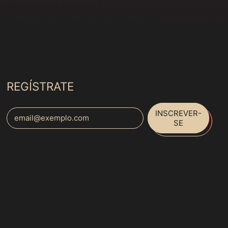
Costa Rica (MXN $)
Costa do Marfim
(MXN $)
Croácia (MXN $)
Curaçao (MXN $)
Dinamarca (MXN $)
REGÍSTRATE
Djibuti (MXN $)
INSCREVER-
Dominica (MXN $)
Endereço de E-mail
SE
Egito (MXN $)
El Salvador (MXN $)
Emirados Árabes
Unidos (MXN $)
Equador (MXN $)
Eritreia (MXN $)
Eslováquia (MXN $)