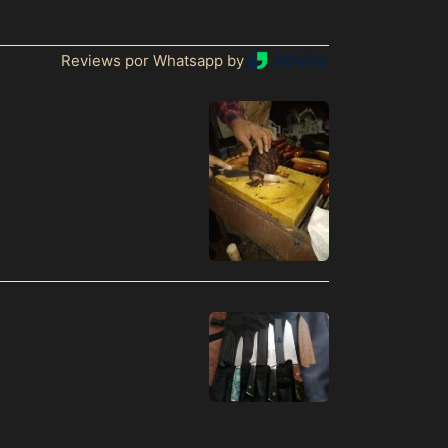
Reviews por Whatsapp by
Afeganistão (MXN $)
África do Sul (MXN
$)
Albânia (MXN $)
Alemanha (MXN $)
Andorra (MXN $)
Angola (MXN $)
Anguila (MXN $)
Antígua e Barbuda
(MXN $)
Arábia Saudita (MXN
$)
Argélia (MXN $)
Argentina (MXN $)