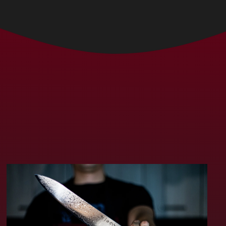
Bolívia (MXN $)
Bósnia e
Herzegovina (MXN
$)
Botsuana (MXN $)
Brasil (MXN $)
Brunei (MXN $)
Bulgária (MXN $)
Burquina Faso (MXN
$)
Burundi (MXN $)
Butão (MXN $)
Cabo Verde (MXN $)
Camarões (MXN $)
Camboja (MXN $)