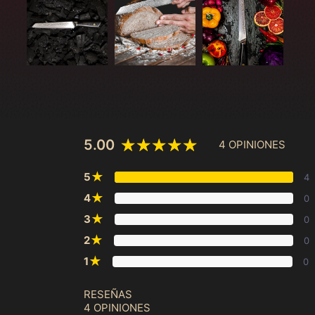
5.00
4 OPINIONES
★
5
4
★
4
0
★
3
0
★
2
0
★
1
0
RESEÑAS
4 OPINIONES