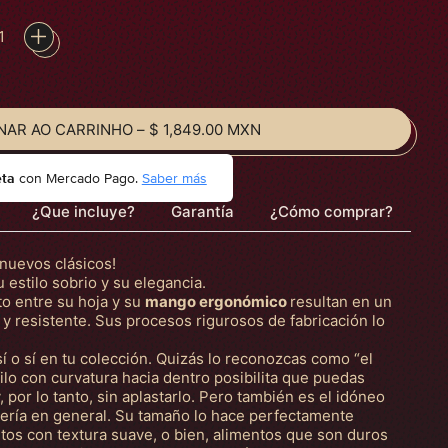
NAR AO CARRINHO
–
$ 1,849.00 MXN
eta
con Mercado Pago.
Saber más
¿Que incluye?
Garantía
¿Cómo comprar?
s nuevos clásicos!
 estilo sobrio y su elegancia.
o entre su hoja y su
mango ergonómico
resultan en un
 y resistente. Sus procesos rigurosos de fabricación lo
í o sí en tu colección. Quizás lo reconozcas como “el
filo con curvatura hacia dentro posibilita que puedas
, por lo tanto, sin aplastarlo. Pero también es el idóneo
tería en general. Su tamaño lo hace perfectamente
tos con textura suave, o bien, alimentos que son duros