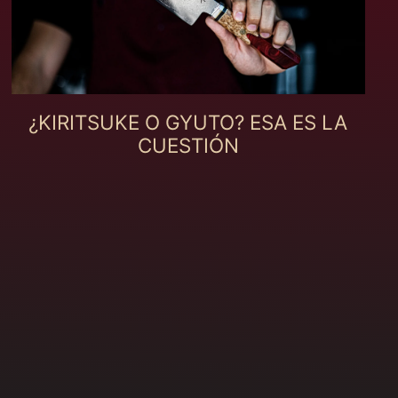
Canadá (MXN $)
Catar (MXN $)
Cazaquistão (MXN
$)
Chade (MXN $)
¿KIRITSUKE O GYUTO? ESA ES LA
Chile (MXN $)
CUESTIÓN
China (MXN $)
Chipre (MXN $)
Cidade do Vaticano
(MXN $)
Colômbia (MXN $)
Comores (MXN $)
Congo - Kinshasa
(MXN $)
Coreia do Sul (MXN
$)