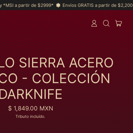
9*
Envíos GRATIS a partir de $2,200 a Toda la República y *
ITEN
ENTRAR
BUSCAR
CARRI
EM
NOSSO
SITE
LO SIERRA ACERO
CO - COLECCIÓN
DARKNIFE
Preço normal
$ 1,849.00 MXN
Tributo incluído.