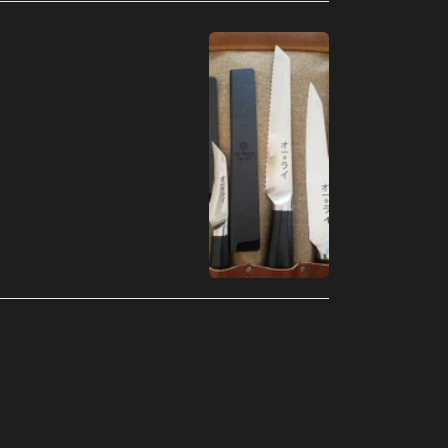
Armênia (MXN $)
Aruba (MXN $)
Austrália (MXN $)
Áustria (MXN $)
Azerbaijão (MXN $)
Bahamas (MXN $)
Bangladesh (MXN $)
Barbados (MXN $)
Barein (MXN $)
Bélgica (MXN $)
Belize (MXN $)
Benin (MXN $)
Bermudas (MXN $)
Bielorrússia (MXN $)