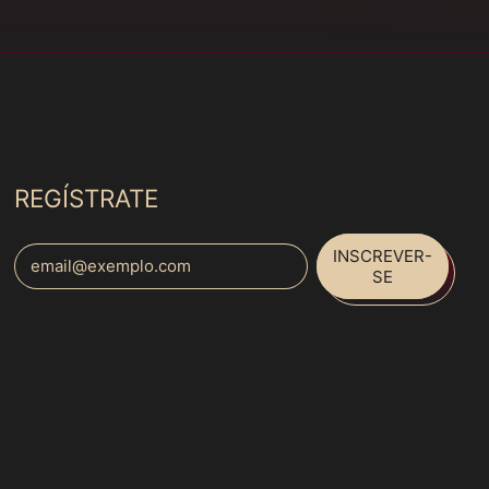
Costa Rica (MXN $)
Costa do Marfim
(MXN $)
Croácia (MXN $)
Curaçao (MXN $)
Dinamarca (MXN $)
REGÍSTRATE
Djibuti (MXN $)
Dominica (MXN $)
INSCREVER-
Endereço de E-mail
SE
Egito (MXN $)
El Salvador (MXN $)
Emirados Árabes
Unidos (MXN $)
Equador (MXN $)
Eritreia (MXN $)
Eslováquia (MXN $)