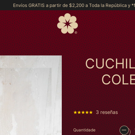
rtir de $2,200 a Toda la República y *MSI a partir de $2999*
CUCHI
COL
3 reseñas
Quantidade