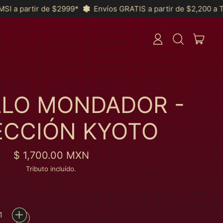
Envíos GRATIS a partir de $2,200 a Toda la República y *MSI 
ITEN
ENTRAR
BUSCAR
CARRI
EM
NOSSO
SITE
LLO MONDADOR -
ECCIÓN KYOTO
Preço normal
$ 1,700.00 MXN
Tributo incluído.