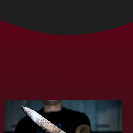
Bolívia (MXN $)
Bósnia e
Herzegovina (MXN
$)
Botsuana (MXN $)
Brasil (MXN $)
Brunei (MXN $)
Bulgária (MXN $)
Burquina Faso (MXN
$)
Burundi (MXN $)
Butão (MXN $)
Cabo Verde (MXN $)
Camarões (MXN $)
Camboja (MXN $)