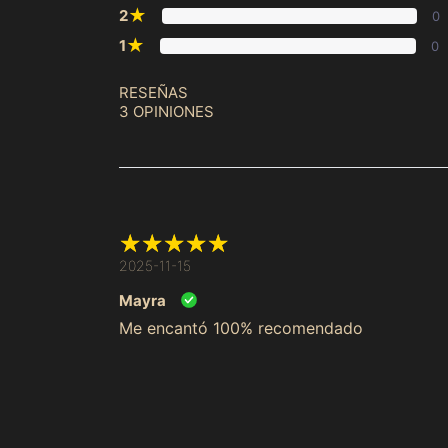
★
2
0
★
1
0
RESEÑAS
3 OPINIONES
2025-11-15
Mayra
Me encantó 100% recomendado