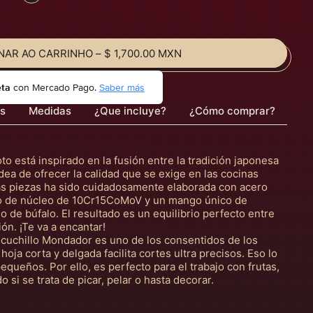
NAR AO CARRINHO
–
$ 1,700.00 MXN
eta
con Mercado Pago.
Saber más
es
Medidas
¿Que incluye?
¿Cómo comprar?
to está inspirado en la fusión entre la tradición japonesa
dea de ofrecer la calidad que se exige en las cocinas
las piezas ha sido cuidadosamente elaborada con acero
o de núcleo de 10Cr15CoMoV y un mango único de
de búfalo. El resultado es un equilibrio perfecto entre
ión. ¡Te va a encantar!
l cuchillo Mondador es uno de los consentidos de los
oja corta y delgada facilita cortes ultra precisos. Eso lo
equeños. Por ello, es perfecto para el trabajo con frutas,
o si se trata de picar, pelar o hasta decorar.