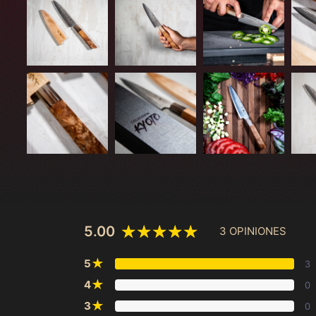
5.00
3 OPINIONES
★
5
3
★
4
0
★
3
0