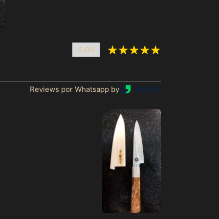
Afeganistão (MXN $)
5.00
África do Sul (MXN
$)
Albânia (MXN $)
Reviews por Whatsapp by
Alemanha (MXN $)
Andorra (MXN $)
Angola (MXN $)
Anguila (MXN $)
Antígua e Barbuda
(MXN $)
Arábia Saudita (MXN
$)
Argélia (MXN $)
Argentina (MXN $)