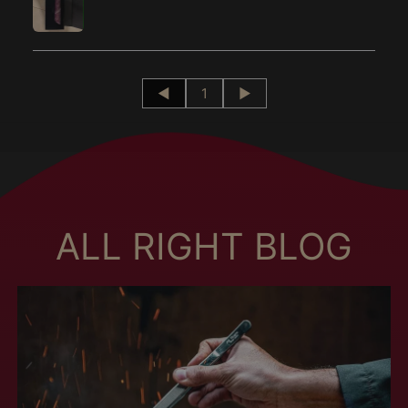
Botsuana (MXN $)
Brasil (MXN $)
Brunei (MXN $)
Bulgária (MXN $)
◄
1
►
Burquina Faso (MXN
$)
Burundi (MXN $)
Butão (MXN $)
Cabo Verde (MXN $)
ALL RIGHT BLOG
Camarões (MXN $)
Camboja (MXN $)
Canadá (MXN $)
Catar (MXN $)
Cazaquistão (MXN
$)