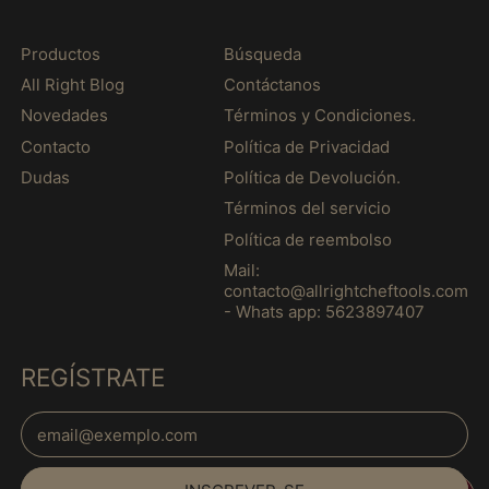
Groenlândia (MXN $)
Guadalupe (MXN $)
Productos
Búsqueda
All Right Blog
Contáctanos
Guatemala (MXN $)
Novedades
Términos y Condiciones.
Guernsey (MXN $)
Contacto
Política de Privacidad
Guiana (MXN $)
Dudas
Política de Devolución.
Guiana Francesa
(MXN $)
Términos del servicio
Política de reembolso
Guiné (MXN $)
Mail:
Guiné Equatorial
contacto@allrightcheftools.com
(MXN $)
- Whats app: 5623897407
Guiné-Bissau (MXN
$)
REGÍSTRATE
Haiti (MXN $)
Honduras (MXN $)
Endereço de E-mail
Hong Kong, RAE da
China (MXN $)