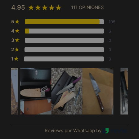
4.95
111 OPINIONES
★
5
105
★
4
6
★
3
0
★
2
0
★
1
0
Afeganistão (MXN $)
Reviews por Whatsapp by
África do Sul (MXN