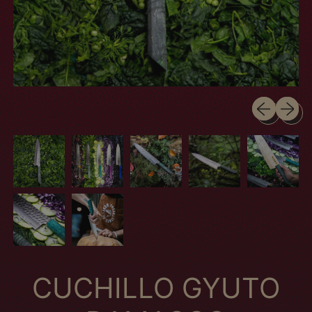
Slide anteri
Próximo
CUCHILLO GYUTO