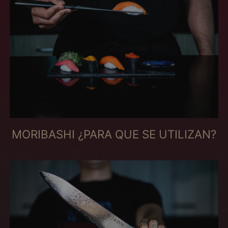
Curaçao (MXN $)
Dinamarca (MXN $)
Djibuti (MXN $)
Dominica (MXN $)
Egito (MXN $)
El Salvador (MXN $)
Emirados Árabes
Unidos (MXN $)
Equador (MXN $)
MORIBASHI ¿PARA QUE SE UTILIZAN?
Eritreia (MXN $)
Eslováquia (MXN $)
Eslovênia (MXN $)
Espanha (MXN $)
Essuatíni (MXN $)
Estados Unidos