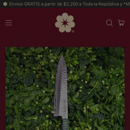
partir de $2,200 a Toda la República y *MSI a partir de $2999*
IT
MENU
BUSCAR
CAR
EM
NOSSO
SITE