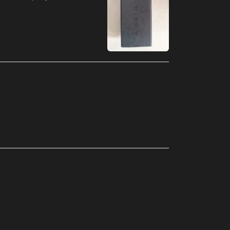
Argélia (MXN $)
Argentina (MXN $)
Armênia (MXN $)
Aruba (MXN $)
Austrália (MXN $)
Áustria (MXN $)
Azerbaijão (MXN $)
Bahamas (MXN $)
Bangladesh (MXN $)
Barbados (MXN $)
Barein (MXN $)
Bélgica (MXN $)
Belize (MXN $)
Benin (MXN $)