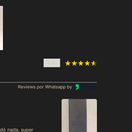
Afeganistão (MXN $)
África do Sul (MXN
$)
4.60
Albânia (MXN $)
Alemanha (MXN $)
Andorra (MXN $)
Reviews por Whatsapp by
Angola (MXN $)
Anguila (MXN $)
Antígua e Barbuda
(MXN $)
Arábia Saudita (MXN
rdó nada, super
$)