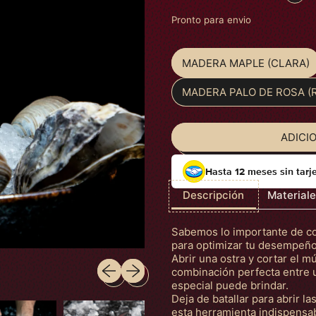
Pronto para envio
MADERA MAPLE (CLARA)
Material
MADERA PALO DE ROSA (R
ADICI
Hasta 12 meses sin tarj
Descripción
Material
Sabemos lo importante de con
para optimizar tu desempeño 
Abrir una ostra y cortar el m
Slide anterior
Próximo slide
combinación perfecta entre u
especial puede brindar.
Deja de batallar para abrir l
esta herramienta indispensab