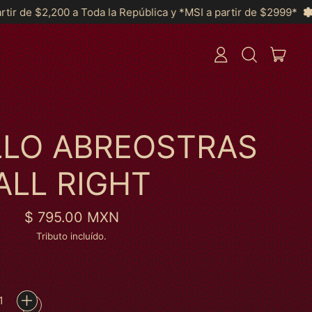
 República y *MSI a partir de $2999*
Envíos GRATIS a partir
ITEN
ENTRAR
BUSCAR
CARRI
EM
NOSSO
SITE
LLO ABREOSTRAS
ALL RIGHT
Preço normal
$ 795.00 MXN
Tributo incluído.