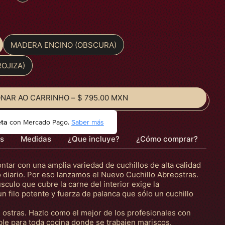
MADERA ENCINO (OBSCURA)
OJIZA)
ONAR AO CARRINHO
–
$ 795.00 MXN
eta
con Mercado Pago.
Saber más
es
Medidas
¿Que incluye?
¿Cómo comprar?
tar con una amplia variedad de cuchillos de alta calidad
diario. Por eso lanzamos el Nuevo Cuchillo Abreostras.
úsculo que cubre la carne del interior exige la
n filo potente y fuerza de palanca que sólo un cuchillo
as ostras. Hazlo como el mejor de los profesionales con
le para toda cocina donde se trabajen mariscos.