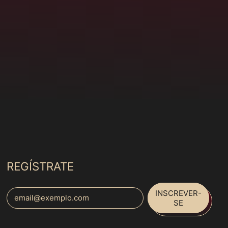
Coreia do Sul (MXN
$)
Costa Rica (MXN $)
Costa do Marfim
(MXN $)
Croácia (MXN $)
Curaçao (MXN $)
Dinamarca (MXN $)
Djibuti (MXN $)
Dominica (MXN $)
Egito (MXN $)
REGÍSTRATE
El Salvador (MXN $)
INSCREVER-
Emirados Árabes
Endereço de E-mail
SE
Unidos (MXN $)
Equador (MXN $)