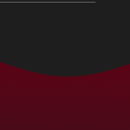
Bermudas (MXN $)
Bielorrússia (MXN $)
Bolívia (MXN $)
Bósnia e
Herzegovina (MXN
$)
Botsuana (MXN $)
Brasil (MXN $)
Brunei (MXN $)
Bulgária (MXN $)
Burquina Faso (MXN
$)
Burundi (MXN $)
Butão (MXN $)
Cabo Verde (MXN $)