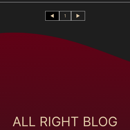
◄
1
►
ALL RIGHT BLOG