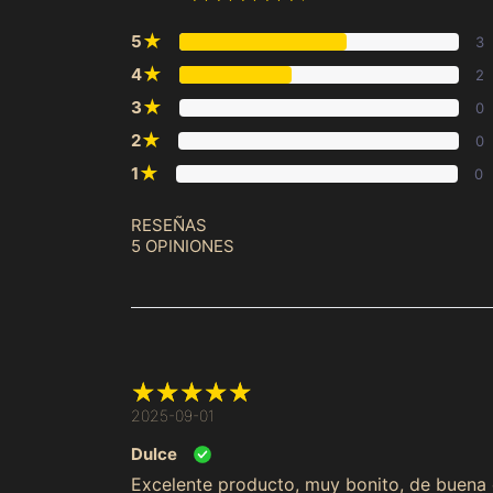
★
5
3
★
4
2
★
3
0
★
2
0
★
1
0
RESEÑAS
5 OPINIONES
2025-09-01
Dulce
Excelente producto, muy bonito, de buena c