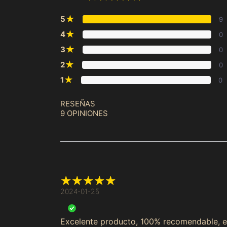
★
5
9
★
4
0
★
3
0
★
2
0
★
1
0
RESEÑAS
9 OPINIONES
2024-01-25
Excelente producto, 100% recomendable, e