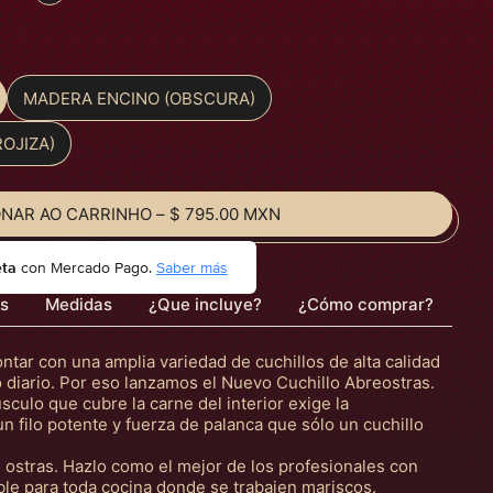
MADERA ENCINO (OBSCURA)
OJIZA)
ONAR AO CARRINHO
–
$ 795.00 MXN
eta
con Mercado Pago.
Saber más
es
Medidas
¿Que incluye?
¿Cómo comprar?
tar con una amplia variedad de cuchillos de alta calidad
diario. Por eso lanzamos el Nuevo Cuchillo Abreostras.
úsculo que cubre la carne del interior exige la
n filo potente y fuerza de palanca que sólo un cuchillo
as ostras. Hazlo como el mejor de los profesionales con
le para toda cocina donde se trabajen mariscos.