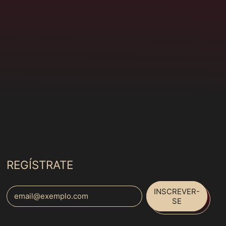
Coreia do Sul (MXN
$)
Costa Rica (MXN $)
Costa do Marfim
(MXN $)
Croácia (MXN $)
Curaçao (MXN $)
Dinamarca (MXN $)
Djibuti (MXN $)
Dominica (MXN $)
Egito (MXN $)
REGÍSTRATE
El Salvador (MXN $)
INSCREVER-
Emirados Árabes
Endereço de E-mail
SE
Unidos (MXN $)
Equador (MXN $)