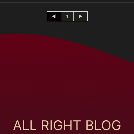
◄
1
►
ALL RIGHT BLOG