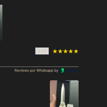
Afeganistão (MXN $)
África do Sul (MXN
$)
5.00
Albânia (MXN $)
Alemanha (MXN $)
Andorra (MXN $)
Reviews por Whatsapp by
Angola (MXN $)
Anguila (MXN $)
Antígua e Barbuda
(MXN $)
Arábia Saudita (MXN
$)