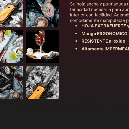
Su hoja ancha y puntiaguda re
tenacidad necesaria para abri
interior con facilidad. Adem
cómodamente manipulable par
HOJA EXTRAFUERTE y G
Mango ERGONÓMICO dis
RESISTENTE al óxido
Altamente IMPERMEABLE 