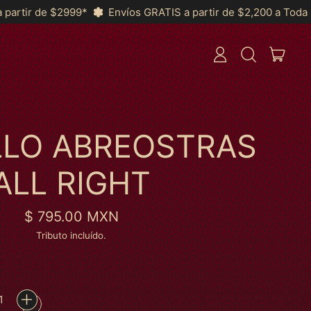
víos GRATIS a partir de $2,200 a Toda la República y *MSI a pa
ITEN
ENTRAR
BUSCAR
CARRI
EM
NOSSO
SITE
LLO ABREOSTRAS
ALL RIGHT
Preço normal
$ 795.00 MXN
Tributo incluído.