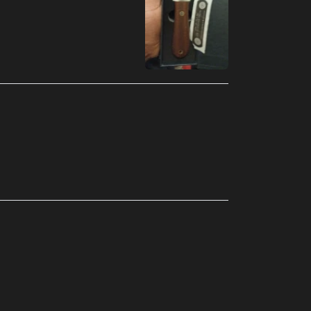
Argélia (MXN $)
Argentina (MXN $)
Armênia (MXN $)
Aruba (MXN $)
Austrália (MXN $)
Áustria (MXN $)
Azerbaijão (MXN $)
Bahamas (MXN $)
Bangladesh (MXN $)
Barbados (MXN $)
Barein (MXN $)
Bélgica (MXN $)
Belize (MXN $)
Benin (MXN $)