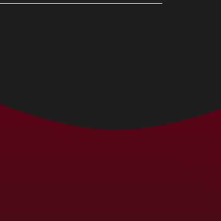
Bermudas (MXN $)
Bielorrússia (MXN $)
Bolívia (MXN $)
Bósnia e
Herzegovina (MXN
$)
Botsuana (MXN $)
Brasil (MXN $)
Brunei (MXN $)
Bulgária (MXN $)
Burquina Faso (MXN
$)
Burundi (MXN $)
Butão (MXN $)
Cabo Verde (MXN $)