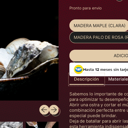
Pronto para envio
MADERA MAPLE (CLARA)
Material
MADERA PALO DE ROSA (R
ADICI
Hasta 12 meses sin tarj
Descripción
Material
Sabemos lo importante de con
para optimizar tu desempeño 
Abrir una ostra y cortar el m
Slide anterior
Próximo slide
combinación perfecta entre u
especial puede brindar.
Deja de batallar para abrir l
esta herramienta indispensab