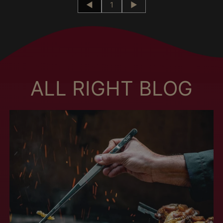
◄
1
►
Brunei (MXN $)
Bulgária (MXN $)
Burquina Faso (MXN
$)
Burundi (MXN $)
ALL RIGHT BLOG
Butão (MXN $)
Cabo Verde (MXN $)
Camarões (MXN $)
Camboja (MXN $)
Canadá (MXN $)
Catar (MXN $)
Cazaquistão (MXN
$)
Chade (MXN $)