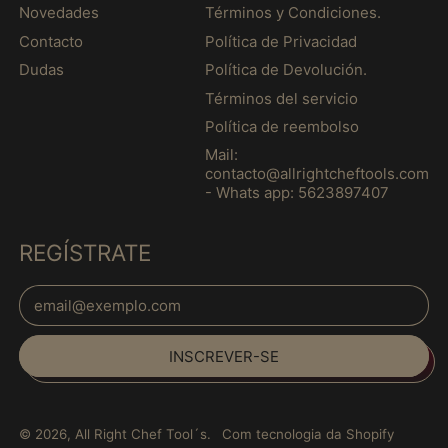
Guadalupe (MXN $)
Novedades
Términos y Condiciones.
Guatemala (MXN $)
Contacto
Política de Privacidad
Dudas
Política de Devolución.
Guernsey (MXN $)
Términos del servicio
Guiana (MXN $)
Política de reembolso
Guiana Francesa
(MXN $)
Mail:
contacto@allrightcheftools.com
Guiné (MXN $)
- Whats app: 5623897407
Guiné Equatorial
(MXN $)
REGÍSTRATE
Guiné-Bissau (MXN
$)
Endereço de E-mail
Haiti (MXN $)
Honduras (MXN $)
INSCREVER-SE
Hong Kong, RAE da
China (MXN $)
Hungria (MXN $)
© 2026,
All Right Chef Tool´s
.
Com tecnologia da Shopify