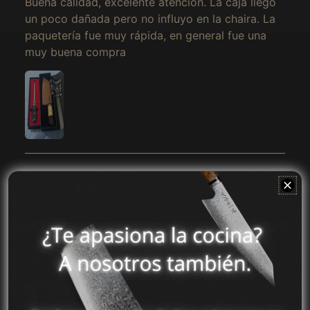
Buena calidad, excelente atención. La caja llego
un poco dañada pero no influyo en la chaira. La
Alemanha (MXN $)
paquetería fue muy rápida, en general fue una
Andorra (MXN $)
muy buena compra
Angola (MXN $)
Anguila (MXN $)
Antígua e Barbuda
(MXN $)
Arábia Saudita (MXN
$)
Argélia (MXN $)
Argentina (MXN $)
2025-04-02
Armênia (MXN $)
Miguel Angel
Aruba (MXN $)
Excelente herramienta para afilar me encantó la
recomiendo mucho
Austrália (MXN $)
Áustria (MXN $)
Azerbaijão (MXN $)