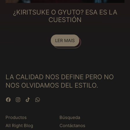
Estônia (MXN $)
¿KIRITSUKE O GYUTO? ESA ES LA
Etiópia (MXN $)
CUESTIÓN
Fiji (MXN $)
Filipinas (MXN $)
Finlândia (MXN $)
LER MAIS
França (MXN $)
Gabão (MXN $)
Gâmbia (MXN $)
LA CALIDAD NOS DEFINE PERO NO
Gana (MXN $)
NOS OLVIDAMOS DEL ESTILO.
Geórgia (MXN $)
Gibraltar (MXN $)
Facebook
Instagram
TikTok
WhatsApp
Granada (MXN $)
Grécia (MXN $)
Productos
Búsqueda
Groenlândia (MXN $)
All Right Blog
Contáctanos