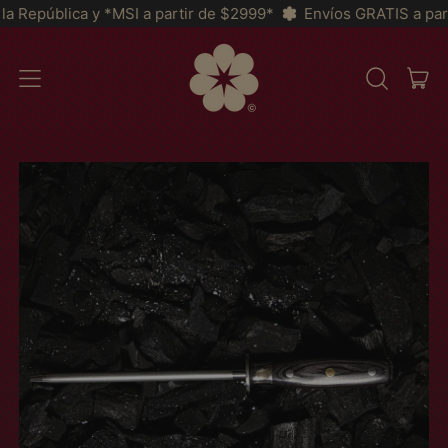
SI a partir de $2999*
Envíos GRATIS a partir de $2,200 a To
IT
MENU
BUSCAR
CAR
EM
NOSSO
SITE