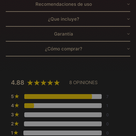
Recomendaciones de uso
¿Que incluye?
Garantía
¿Cómo comprar?
4.88
8 OPINIONES
★
5
7
★
4
1
★
3
0
★
2
0
★
1
0