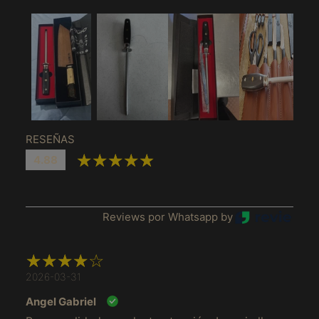
RESEÑAS
4.88
Reviews por Whatsapp by
Afeganistão (MXN $)
2026-03-31
África do Sul (MXN
$)
Angel Gabriel
Albânia (MXN $)