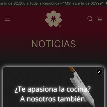
r de $2,200 a Toda la República y *MSI a partir de $2999*
E
IT
MENU
BUSCAR
CAR
EM
NOSSO
SITE
NOTICIAS
LA CALIDAD NOS DEFINE PERO NO
NOS OLVIDAMOS DEL ESTILO.
Afeganistão (MXN $)
Facebook
Instagram
TikTok
WhatsApp
África do Sul (MXN
$)