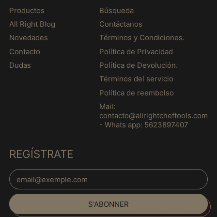
Guinée équatoriale
Productos
Búsqueda
(MXN $)
All Right Blog
Contáctanos
Guinée-Bissau (MXN
$)
Novedades
Términos y Condiciones.
Contacto
Política de Privacidad
Guyana (MXN $)
Dudas
Política de Devolución.
Guyane française
(MXN $)
Términos del servicio
Haïti (MXN $)
Política de reembolso
Mail:
Honduras (MXN $)
contacto@allrightcheftools.com
Hongrie (MXN $)
- Whats app: 5623897407
Île Christmas (MXN
$)
REGÍSTRATE
Île Norfolk (MXN $)
Adresse e-mail
Île de Man (MXN $)
Île de l’Ascension
Español
(MXN $)
S'ABONNER
English
Îles Åland (MXN $)