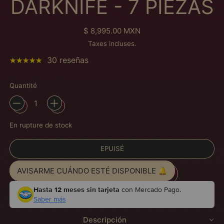
DARKNIFE - 7 PIEZAS
Prix normal
$ 8,995.00 MXN
Taxes incluses.
30 reseñas
Quantité
En rupture de stock
EPUISÉ
AVISARME CUÁNDO ESTÉ DISPONIBLE 🔔
Hasta 12 meses sin tarjeta
con Mercado Pago.
Saber más
Descripción