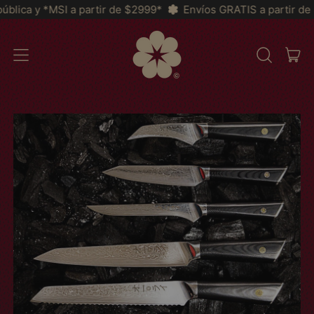
partir de $2999*
Envíos GRATIS a partir de $2,200 a Toda la
AR
MENU
RECHERCH
PAN
SUR
NOTRE
SITE