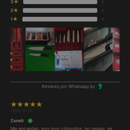
★
3
0
★
2
0
★
1
0
Reviews por Whatsapp by
2022-10-15
Afghanistan (MXN $)
Zaneli
Afrique du Sud (MXN
Me encantan, son muy cómodos, no pesan, se
$)