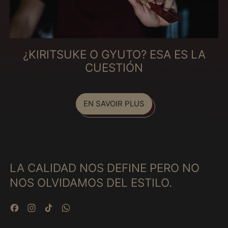
Gabon (MXN $)
Gambie (MXN $)
Géorgie (MXN $)
¿KIRITSUKE O GYUTO? ESA ES LA
Géorgie du Sud-et-
les Îles Sandwich du
CUESTIÓN
Sud (MXN $)
Ghana (MXN $)
Gibraltar (MXN $)
EN SAVOIR PLUS
Grèce (MXN $)
Grenade (MXN $)
Groenland (MXN $)
LA CALIDAD NOS DEFINE PERO NO
Guadeloupe (MXN $)
NOS OLVIDAMOS DEL ESTILO.
Guatemala (MXN $)
Guernesey (MXN $)
Facebook
Instagram
TikTok
WhatsApp
Guinée (MXN $)