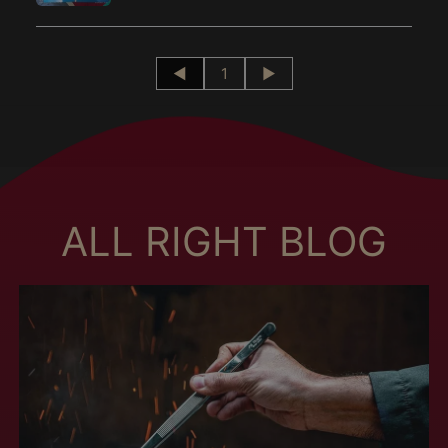
Botswana (MXN $)
Brésil (MXN $)
◄
1
►
Brunei (MXN $)
Bulgarie (MXN $)
Burkina Faso (MXN
$)
Burundi (MXN $)
Cambodge (MXN $)
ALL RIGHT BLOG
Cameroun (MXN $)
Canada (MXN $)
Cap-Vert (MXN $)
Chili (MXN $)
Chine (MXN $)
Chypre (MXN $)
Colombie (MXN $)