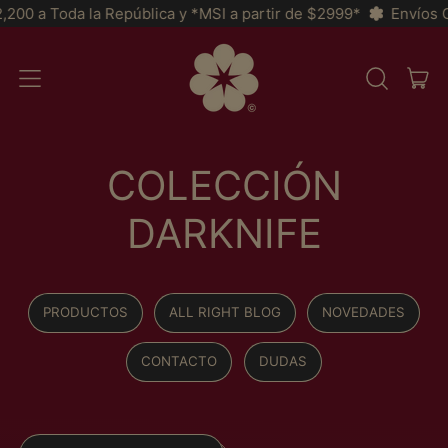
Toda la República y *MSI a partir de $2999*
Envíos GRATIS a
AR
MENU
RECHERCH
PAN
SUR
NOTRE
SITE
COLECCIÓN
DARKNIFE
PRODUCTOS
ALL RIGHT BLOG
NOVEDADES
CONTACTO
DUDAS