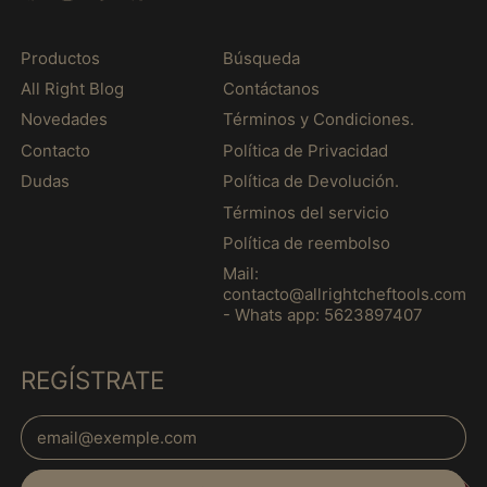
Ghana (MXN $)
Gibraltar (MXN $)
Productos
Búsqueda
Grèce (MXN $)
All Right Blog
Contáctanos
Grenade (MXN $)
Novedades
Términos y Condiciones.
Groenland (MXN $)
Contacto
Política de Privacidad
Guadeloupe (MXN $)
Dudas
Política de Devolución.
Guatemala (MXN $)
Términos del servicio
Política de reembolso
Guernesey (MXN $)
Mail:
Guinée (MXN $)
contacto@allrightcheftools.com
- Whats app: 5623897407
Guinée équatoriale
(MXN $)
Guinée-Bissau (MXN
REGÍSTRATE
$)
Guyana (MXN $)
Adresse e-mail
Guyane française
(MXN $)
Español