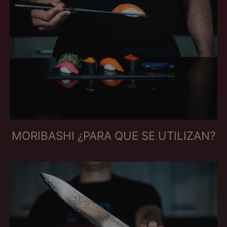
$)
Costa Rica (MXN $)
Côte d’Ivoire (MXN
$)
Croatie (MXN $)
Curaçao (MXN $)
Danemark (MXN $)
Djibouti (MXN $)
Dominique (MXN $)
MORIBASHI ¿PARA QUE SE UTILIZAN?
Égypte (MXN $)
Émirats arabes unis
(MXN $)
Équateur (MXN $)
Érythrée (MXN $)
Espagne (MXN $)