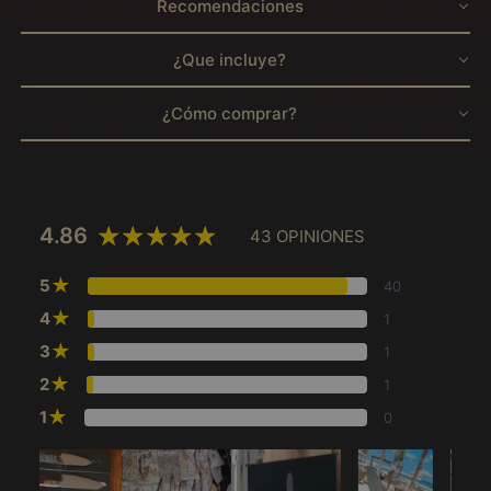
Recomendaciones
¿Que incluye?
¿Cómo comprar?
4.86
43 OPINIONES
★
5
40
★
4
1
★
3
1
★
2
1
★
1
0