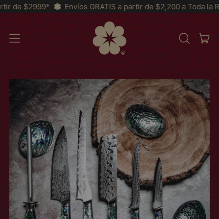
Envíos GRATIS a partir de $2,200 a Toda la República y *MSI 
AR
MENU
RECHERCH
PAN
SUR
NOTRE
SITE