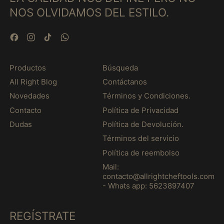
NOS OLVIDAMOS DEL ESTILO.
Guinée (MXN $)
Guinée équatoriale
(MXN $)
Facebook
Instagram
TikTok
WhatsApp
Guinée-Bissau (MXN
$)
Productos
Búsqueda
Guyana (MXN $)
All Right Blog
Contáctanos
Guyane française
Novedades
Términos y Condiciones.
(MXN $)
Contacto
Política de Privacidad
Haïti (MXN $)
Dudas
Política de Devolución.
Honduras (MXN $)
Términos del servicio
Hongrie (MXN $)
Política de reembolso
Île Christmas (MXN
Mail:
$)
contacto@allrightcheftools.com
- Whats app: 5623897407
Île Norfolk (MXN $)
Île de Man (MXN $)
REGÍSTRATE
Île de l’Ascension