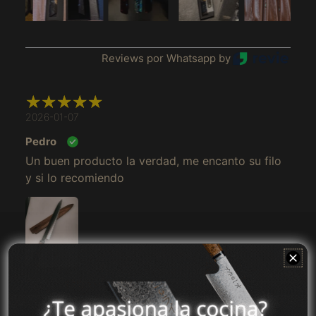
Afrique du Sud (MXN
$)
Albanie (MXN $)
Reviews por Whatsapp by
Algérie (MXN $)
Allemagne (MXN $)
2026-01-07
Andorre (MXN $)
Pedro
Angola (MXN $)
Un buen producto la verdad, me encanto su filo
Anguilla (MXN $)
y si lo recomiendo
Antigua-et-Barbuda
(MXN $)
Arabie saoudite
(MXN $)
Argentine (MXN $)
Arménie (MXN $)
Aruba (MXN $)