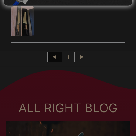
Bosnie-Herzégovine
(MXN $)
Botswana (MXN $)
Brésil (MXN $)
Brunei (MXN $)
Bulgarie (MXN $)
◄
1
►
Burkina Faso (MXN
$)
Burundi (MXN $)
Cambodge (MXN $)
Cameroun (MXN $)
Canada (MXN $)
ALL RIGHT BLOG
Cap-Vert (MXN $)
Chili (MXN $)
Chine (MXN $)