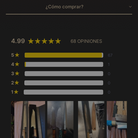
¿Cómo comprar?
4.99
68 OPINIONES
★
5
67
★
4
1
★
3
0
★
2
0
★
1
0
Afghanistan (MXN $)