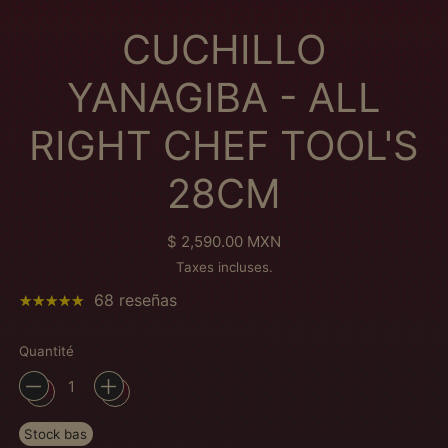
CUCHILLO
YANAGIBA - ALL
RIGHT CHEF TOOL'S
28CM
Prix normal
$ 2,590.00 MXN
Taxes incluses.
68 reseñas
Quantité
Stock bas