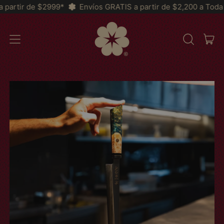
*
Envíos GRATIS a partir de $2,200 a Toda la República y *M
AR
MENU
RECHERCH
PAN
SUR
NOTRE
SITE