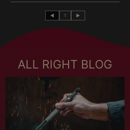
Botswana (MXN $)
Brésil (MXN $)
◄
1
►
Brunei (MXN $)
Bulgarie (MXN $)
Burkina Faso (MXN
$)
Burundi (MXN $)
ALL RIGHT BLOG
Cambodge (MXN $)
Cameroun (MXN $)
Canada (MXN $)
Cap-Vert (MXN $)
Chili (MXN $)
Chine (MXN $)
Chypre (MXN $)
Colombie (MXN $)