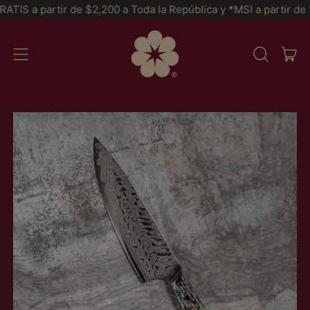
e $2,200 a Toda la República y *MSI a partir de $2999*
Enví
AR
MENU
RECHERCH
PAN
SUR
NOTRE
SITE