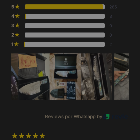
★
5
265
★
4
3
★
3
0
★
2
0
★
1
2
Reviews por Whatsapp by
Afghanistan (MXN $)
Afrique du Sud (MXN
$)