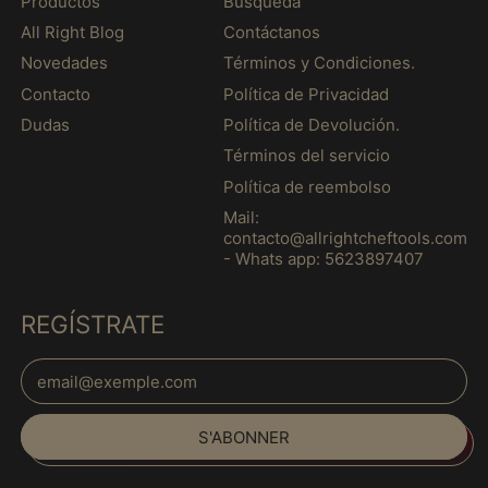
Productos
Búsqueda
(MXN $)
All Right Blog
Contáctanos
Guinée-Bissau (MXN
Novedades
Términos y Condiciones.
$)
Contacto
Política de Privacidad
Guyana (MXN $)
Dudas
Política de Devolución.
Guyane française
Términos del servicio
(MXN $)
Política de reembolso
Haïti (MXN $)
Mail:
Honduras (MXN $)
contacto@allrightcheftools.com
- Whats app: 5623897407
Hongrie (MXN $)
Île Christmas (MXN
REGÍSTRATE
$)
Île Norfolk (MXN $)
Adresse e-mail
Île de Man (MXN $)
Español
Île de l’Ascension
S'ABONNER
(MXN $)
English
Îles Åland (MXN $)