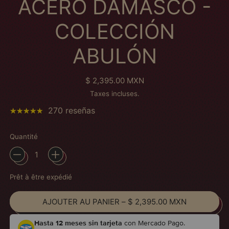
ACERO DAMASCO -
COLECCIÓN
ABULÓN
Prix normal
$ 2,395.00 MXN
Taxes incluses.
270 reseñas
Quantité
Prêt à être expédié
AJOUTER AU PANIER
–
$ 2,395.00 MXN
Hasta 12 meses sin tarjeta
con Mercado Pago.