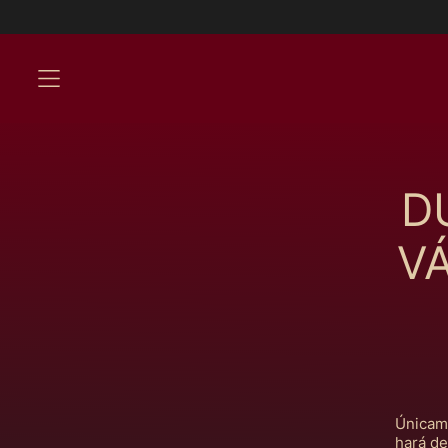
MENU
D
V
Únicame
hará de