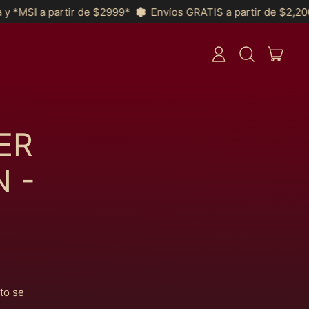
MSI a partir de $2999*
Envíos GRATIS a partir de $2,200 a T
ARTI
CONNEXION
RECHERCHER
PANIE
SUR
NOTRE
SITE
ER
 -
Afghanistan (MXN $)
to se