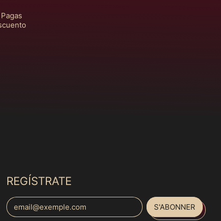
Afrique du Sud (MXN
$)
! Pagas
escuento
Albanie (MXN $)
Algérie (MXN $)
Allemagne (MXN $)
Andorre (MXN $)
Angola (MXN $)
Anguilla (MXN $)
Antigua-et-Barbuda
(MXN $)
Arabie saoudite
(MXN $)
Argentine (MXN $)
REGÍSTRATE
Arménie (MXN $)
Aruba (MXN $)
S'ABONNER
Adresse e-mail
Australie (MXN $)