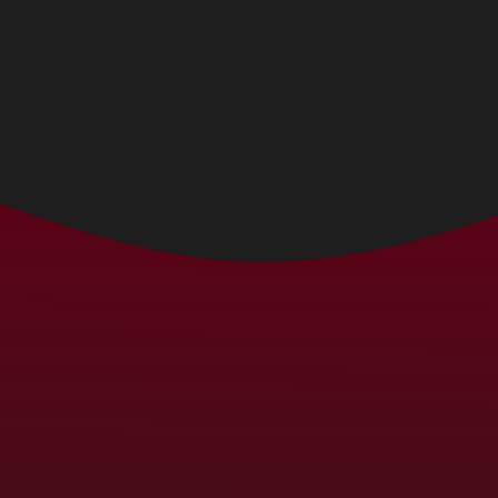
Bermudes (MXN $)
Bhoutan (MXN $)
Biélorussie (MXN $)
Bolivie (MXN $)
Bosnie-Herzégovine
(MXN $)
Botswana (MXN $)
Brésil (MXN $)
Brunei (MXN $)
Bulgarie (MXN $)
Burkina Faso (MXN
$)
Burundi (MXN $)
Cambodge (MXN $)
Cameroun (MXN $)