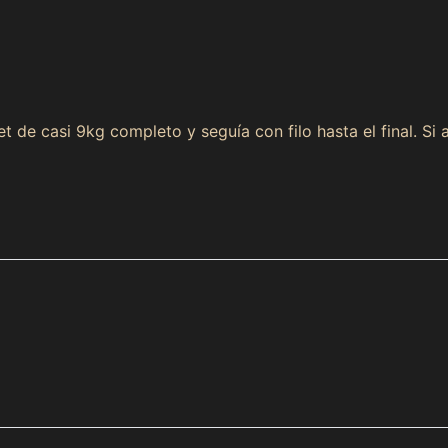
Compra ahora y paga a meses sin
ket de casi 9kg completo y seguía con filo hasta el final. S
tarjeta de crédito
Agrega tu producto al carrito y
elige pagar con
1
Meses sin Tarjeta.
En tu cuenta de Mercado Pago,
elige la cantidad de
2
meses
y confirma.
Paga mes a mes
con saldo disponible, débito u
3
otros medios.
Crédito sujeto a aprobación.
¿Tienes dudas? Consulta nuestra
Ayuda.