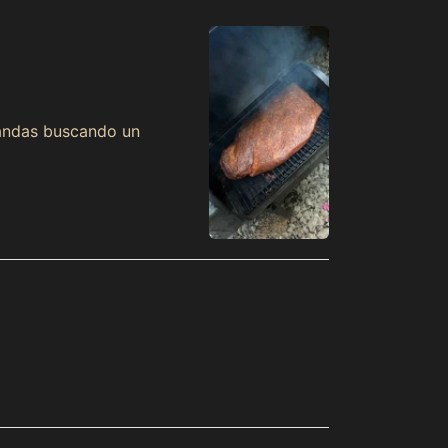
(MXN $)
Argentine (MXN $)
Arménie (MXN $)
Aruba (MXN $)
i andas buscando un
Australie (MXN $)
Autriche (MXN $)
Azerbaïdjan (MXN $)
Bahamas (MXN $)
Bahreïn (MXN $)
Bangladesh (MXN $)
Barbade (MXN $)
Belgique (MXN $)
Belize (MXN $)
Bénin (MXN $)