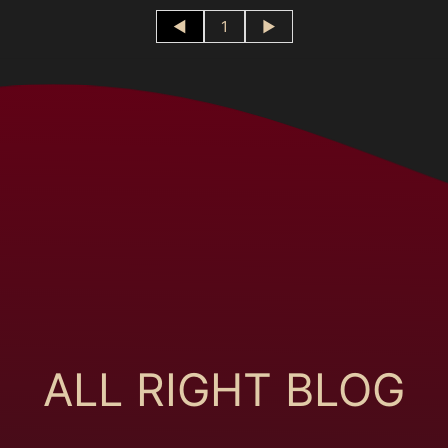
◄
1
►
ALL RIGHT BLOG