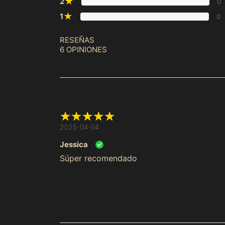
★
2
0
★
1
0
RESEÑAS
6 OPINIONES
2025-04-04
Jessica
Súper recomendado