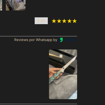
5.00
Afghanistan (MXN $)
Afrique du Sud (MXN
Reviews por Whatsapp by
$)
Albanie (MXN $)
Algérie (MXN $)
Allemagne (MXN $)
Andorre (MXN $)
Angola (MXN $)
Anguilla (MXN $)
Antigua-et-Barbuda
(MXN $)
Arabie saoudite