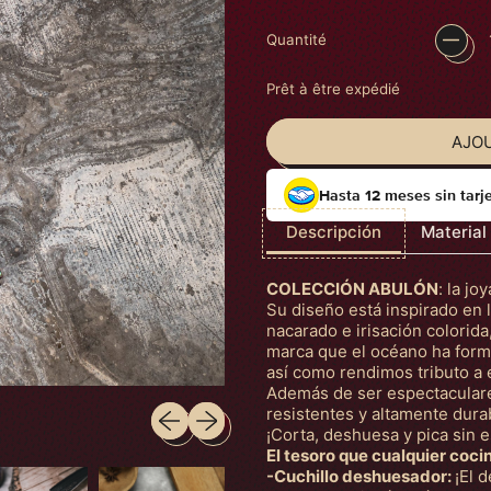
Quantité
Prêt à être expédié
AJOU
Hasta 12 meses sin tarj
Descripción
Material
COLECCIÓN ABULÓN
: la jo
Su diseño está inspirado en 
nacarado e irisación colorida
marca que el océano ha form
así como rendimos tributo a 
Además de ser espectacular
Diapositive précédente
Diapositive suivante
resistentes y altamente dura
¡Corta, deshuesa y pica sin e
El tesoro que cualquier coci
-Cuchillo deshuesador:
¡El 