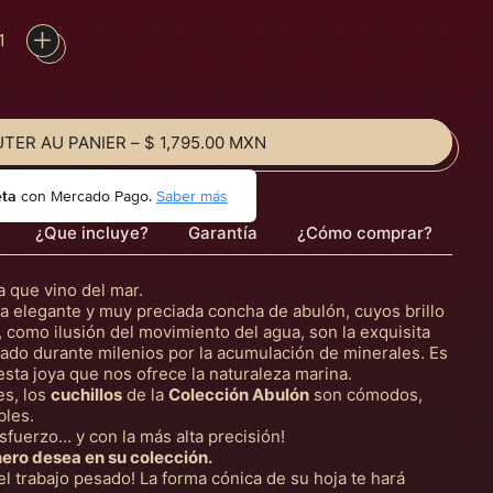
TER AU PANIER
–
$ 1,795.00 MXN
eta
con Mercado Pago.
Saber más
¿Que incluye?
Garantía
¿Cómo comprar?
ya que vino del mar.
la elegante y muy preciada concha de abulón, cuyos brillo
, como ilusión del movimiento del agua, son la exquisita
ado durante milenios por la acumulación de minerales. Es
esta joya que nos ofrece la naturaleza marina.
es, los
cuchillos
de la
Colección Abulón
son cómodos,
bles.
sfuerzo… y con la más alta precisión!
nero desea en su colección.
del trabajo pesado! La forma cónica de su hoja te hará