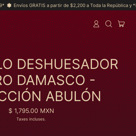
rtir de $2,200 a Toda la República y *MSI a partir de $2999*
ARTI
CONNEXION
RECHERCHER
PANIE
SUR
NOTRE
SITE
LO DESHUESADOR
RO DAMASCO -
CCIÓN ABULÓN
Prix normal
$ 1,795.00 MXN
Taxes incluses.