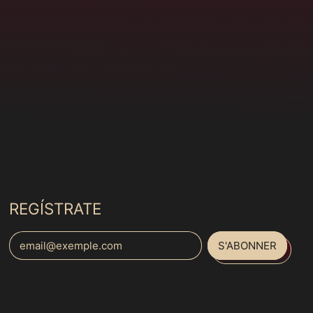
Croatie (MXN $)
Curaçao (MXN $)
Danemark (MXN $)
Djibouti (MXN $)
Dominique (MXN $)
Égypte (MXN $)
Émirats arabes unis
(MXN $)
Équateur (MXN $)
Érythrée (MXN $)
REGÍSTRATE
Espagne (MXN $)
S'ABONNER
Estonie (MXN $)
Adresse e-mail
Eswatini (MXN $)
État de la Cité du
Español
Vatican (MXN $)