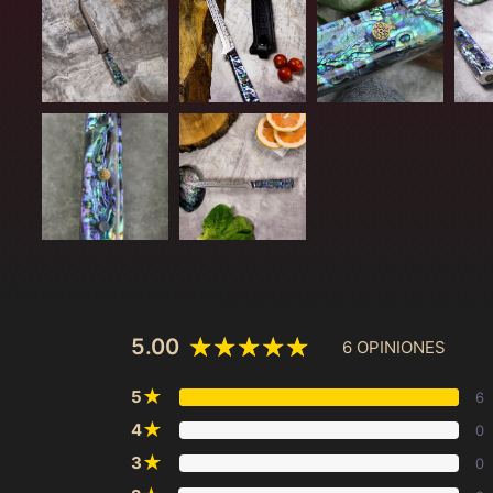
5.00
6 OPINIONES
★
5
6
★
4
0
★
3
0