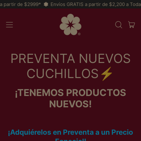
rtir de $2999*
Envíos GRATIS a partir de $2,200 a Toda la R
AR
MENU
RECHERCH
PAN
SUR
NOTRE
SITE
PREVENTA NUEVOS
CUCHILLOS⚡️
¡TENEMOS PRODUCTOS
NUEVOS!
¡Adquiérelos en Preventa a
un Precio