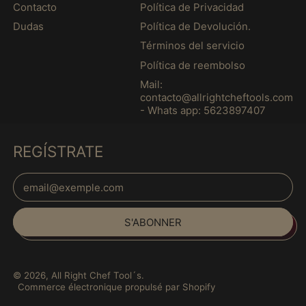
s
é
Contacto
Política de Privacidad
s
Barbade (MXN $)
Dudas
Política de Devolución.
Belgique (MXN $)
Términos del servicio
Belize (MXN $)
Política de reembolso
Mail:
Bénin (MXN $)
contacto@allrightcheftools.com
Bermudes (MXN $)
- Whats app: 5623897407
Bhoutan (MXN $)
REGÍSTRATE
Biélorussie (MXN $)
Bolivie (MXN $)
Adresse e-mail
Bosnie-Herzégovine
(MXN $)
Español
S'ABONNER
Botswana (MXN $)
English
Brésil (MXN $)
français
Brunei (MXN $)
© 2026,
All Right Chef Tool´s
.
Italiano
Commerce électronique propulsé par Shopify
Bulgarie (MXN $)
日本語