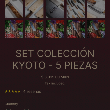
SET COLECCIÓN
KYOTO - 5 PIEZAS
Regular price
$ 8,999.00 MXN
Tax included.
4 reseñas
Quantity