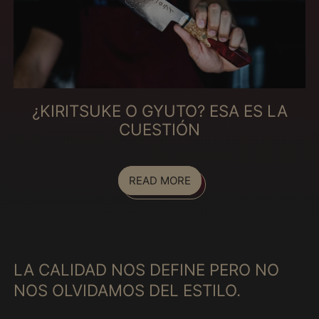
Comoros (MXN $)
Congo - Brazzaville
(MXN $)
Congo - Kinshasa
(MXN $)
¿KIRITSUKE O GYUTO? ESA ES LA
Cook Islands (MXN
CUESTIÓN
$)
Costa Rica (MXN $)
Côte d’Ivoire (MXN
READ MORE
$)
Croatia (MXN $)
Curaçao (MXN $)
Cyprus (MXN $)
LA CALIDAD NOS DEFINE PERO NO
Czechia (MXN $)
NOS OLVIDAMOS DEL ESTILO.
Denmark (MXN $)