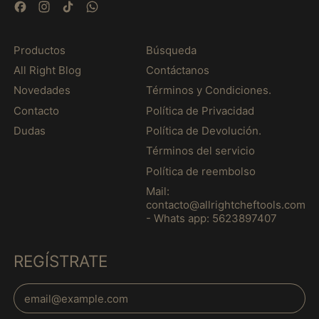
Djibouti (MXN $)
Facebook
Instagram
TikTok
WhatsApp
Dominica (MXN $)
Dominican Republic
Productos
Búsqueda
(MXN $)
All Right Blog
Contáctanos
Ecuador (MXN $)
Novedades
Términos y Condiciones.
Egypt (MXN $)
Contacto
Política de Privacidad
El Salvador (MXN $)
Dudas
Política de Devolución.
Términos del servicio
Equatorial Guinea
(MXN $)
Política de reembolso
Eritrea (MXN $)
Mail:
contacto@allrightcheftools.com
Estonia (MXN $)
- Whats app: 5623897407
Eswatini (MXN $)
Ethiopia (MXN $)
REGÍSTRATE
Falkland Islands
Email Address
(MXN $)
Español
Faroe Islands (MXN