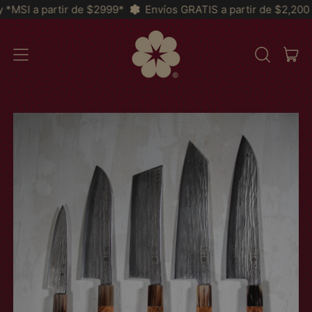
de $2999*
Envíos GRATIS a partir de $2,200 a Toda la Repúbl
IT
MENU
SEARCH
CAR
OUR
SITE