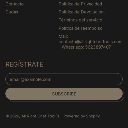
$)
Contacto
Política de Privacidad
French Polynesia
Dudas
Política de Devolución.
(MXN $)
Términos del servicio
French Southern
Política de reembolso
Territories (MXN $)
Mail:
Gabon (MXN $)
contacto@allrightcheftools.com
- Whats app: 5623897407
Gambia (MXN $)
Georgia (MXN $)
REGÍSTRATE
Germany (MXN $)
Email Address
Ghana (MXN $)
Gibraltar (MXN $)
Español
SUBSCRIBE
Greece (MXN $)
English
Greenland (MXN $)
français
Grenada (MXN $)
Italiano
© 2026,
All Right Chef Tool´s
.
Powered by Shopify
Guadeloupe (MXN $)
日本語