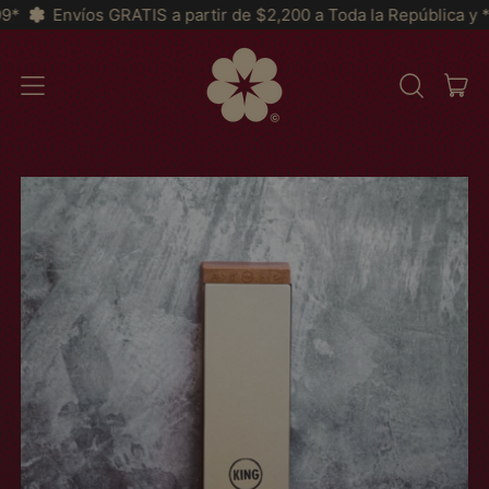
TIS a partir de $2,200 a Toda la República y *MSI a partir de 
IT
MENU
SEARCH
CAR
OUR
SITE