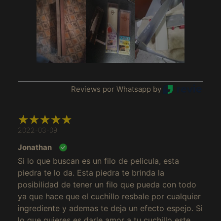
Reviews por Whatsapp by
2022-03-09
Jonathan
Si lo que buscan es un filo de pelicula, esta
piedra te lo da. Esta piedra te brinda la
Afghanistan (MXN $)
posibilidad de tener un filo que pueda con todo
Åland Islands (MXN
ya que hace que el cuchillo resbale por cualquier
$)
ingrediente y ademas te deja un efecto espejo. Si
Albania (MXN $)
lo que quieres es darle amor a tu cuchillo este