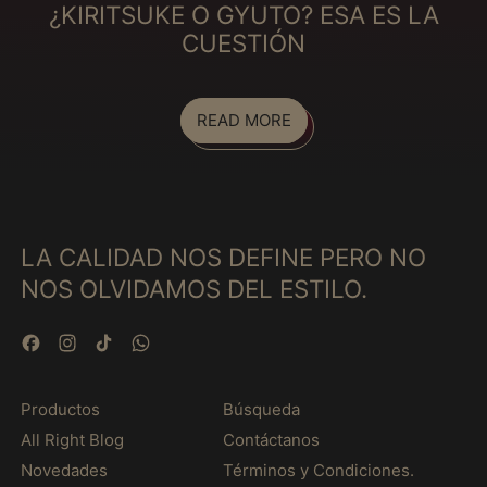
Egypt (MXN $)
¿KIRITSUKE O GYUTO? ESA ES LA
El Salvador (MXN $)
CUESTIÓN
Equatorial Guinea
(MXN $)
READ MORE
Eritrea (MXN $)
Estonia (MXN $)
Eswatini (MXN $)
Ethiopia (MXN $)
LA CALIDAD NOS DEFINE PERO NO
Falkland Islands
(MXN $)
NOS OLVIDAMOS DEL ESTILO.
Faroe Islands (MXN
$)
Facebook
Instagram
TikTok
WhatsApp
Fiji (MXN $)
Finland (MXN $)
Productos
Búsqueda
All Right Blog
Contáctanos
France (MXN $)
Novedades
Términos y Condiciones.
French Guiana (MXN