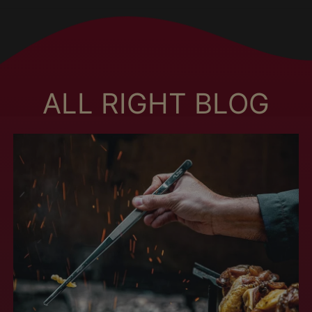
British Indian Ocean
Territory (MXN $)
British Virgin Islands
(MXN $)
Brunei (MXN $)
ALL RIGHT BLOG
Bulgaria (MXN $)
Burkina Faso (MXN
$)
Burundi (MXN $)
Cambodia (MXN $)
Cameroon (MXN $)
Canada (MXN $)
Cape Verde (MXN $)
Caribbean
Netherlands (MXN
$)