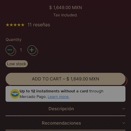
Regular price
$ 1,649.00 MXN
Tax included.
11 reseñas
Quantity
Low stock
ADD TO CART
–
$ 1,649.00 MXN
Up to 12 installments without a card
through
Mercado Pago.
Learn more.
Descripción
Recomendaciones