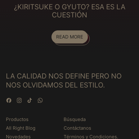
Curaçao (MXN $)
¿KIRITSUKE O GYUTO? ESA ES LA
Cyprus (MXN $)
CUESTIÓN
Czechia (MXN $)
Denmark (MXN $)
READ MORE
Djibouti (MXN $)
Dominica (MXN $)
Dominican Republic
(MXN $)
LA CALIDAD NOS DEFINE PERO NO
Ecuador (MXN $)
NOS OLVIDAMOS DEL ESTILO.
Egypt (MXN $)
El Salvador (MXN $)
Facebook
Instagram
TikTok
WhatsApp
Equatorial Guinea
(MXN $)
Productos
Búsqueda
Eritrea (MXN $)
All Right Blog
Contáctanos
Estonia (MXN $)
Novedades
Términos y Condiciones.