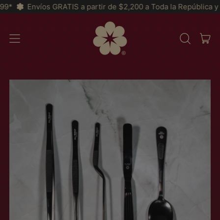
RATIS a partir de $2,200 a Toda la República y *MSI a partir de
IT
MENU
SEARCH
CAR
OUR
SITE