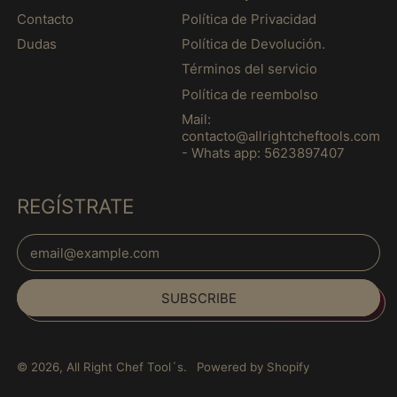
Eswatini (MXN $)
Contacto
Política de Privacidad
Ethiopia (MXN $)
Dudas
Política de Devolución.
Falkland Islands
Términos del servicio
(MXN $)
Política de reembolso
Faroe Islands (MXN
$)
Mail:
contacto@allrightcheftools.com
Fiji (MXN $)
- Whats app: 5623897407
Finland (MXN $)
REGÍSTRATE
France (MXN $)
French Guiana (MXN
Email Address
$)
Español
French Polynesia
(MXN $)
SUBSCRIBE
English
French Southern
français
Territories (MXN $)
Italiano
Gabon (MXN $)
© 2026,
All Right Chef Tool´s
.
Powered by Shopify
日本語
Gambia (MXN $)