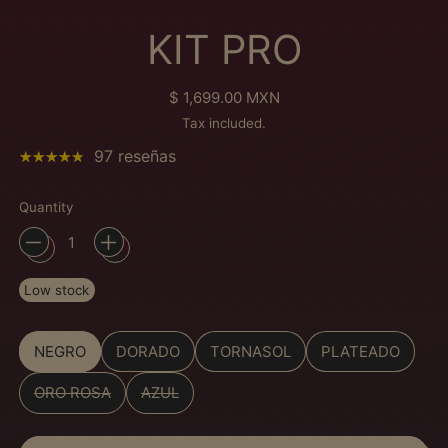
KIT PRO
Regular price
$ 1,699.00 MXN
Tax included.
97 reseñas
Quantity
Low stock
Color
NEGRO
DORADO
TORNASOL
PLATEADO
ORO ROSA
AZUL