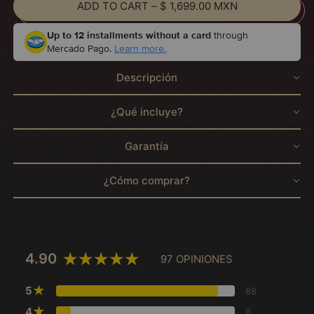
ADD TO CART
–
$ 1,699.00 MXN
Up to 12 installments without a card
through
Mercado Pago.
Learn more.
Descripción
¿Qué incluye?
Garantía
¿Cómo comprar?
4.90
97 OPINIONES
★
5
88
★
4
8