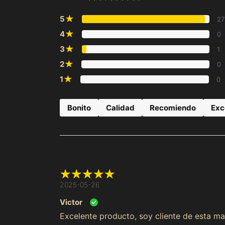
★
5
27
★
4
0
★
3
1
★
2
0
★
1
0
Bonito
Calidad
Recomiendo
Exc
2025-05-26
Victor
Excelente producto, soy cliente de esta m