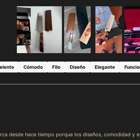
elente
Cómodo
Filo
Diseño
Elegante
Funcio
arca desde hace tiempo porque los diseños, comodidad y ef