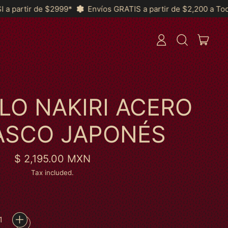
víos GRATIS a partir de $2,200 a Toda la República y *MSI a pa
ITEM
LOG
SEARCH
CART
IN
OUR
SITE
LO NAKIRI ACERO
SCO JAPONÉS
Regular price
$ 2,195.00 MXN
Tax included.