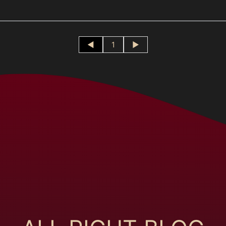
◄
1
►