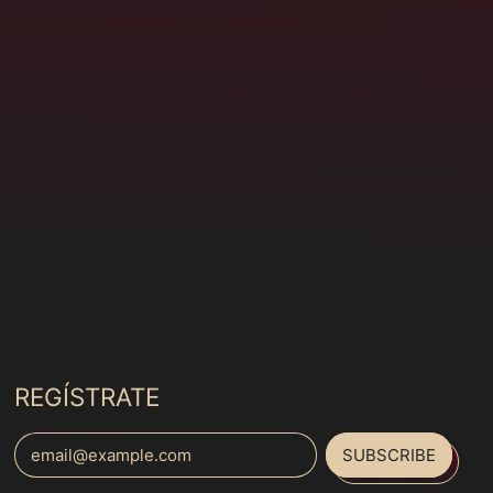
(MXN $)
Cocos (Keeling)
Islands (MXN $)
Colombia (MXN $)
Comoros (MXN $)
Congo - Brazzaville
(MXN $)
Congo - Kinshasa
(MXN $)
Cook Islands (MXN
$)
Costa Rica (MXN $)
Côte d’Ivoire (MXN
REGÍSTRATE
$)
Croatia (MXN $)
SUBSCRIBE
Curaçao (MXN $)
Email Address