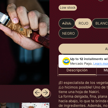
Low stock
AZUL
ROJO
BLANC
Color
NEGRO
A
Up to 12 installments wi
Mercado Pago.
Learn mor
Descripción
Ma
¡El especialista de los vegeta
¡Lo hicimos posible! Uno de 
Previous slide
Next slide
tiene una hoja de Nakiri.
La forma delgada, fina, plana
hacia abajo, lo que te brinda
de ingredientes. Además, no 