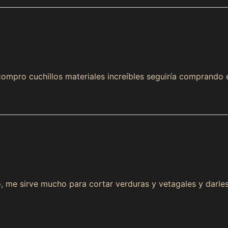
Buy now and pay in installments
compro cuchillos materiales increíbles seguiría comprando
without a credit card
Add your product to the cart and
choose to pay
1
with Meses sin Tarjeta.
In your Mercado Pago app,
choose the number of
2
installments
and confirm.
Pay monthly
with your account balance, debit, or
3
other methods.
lo, me sirve mucho para cortar verduras y vetagales y darl
Credit subject to approval.
Need help? Check our
Help
section.