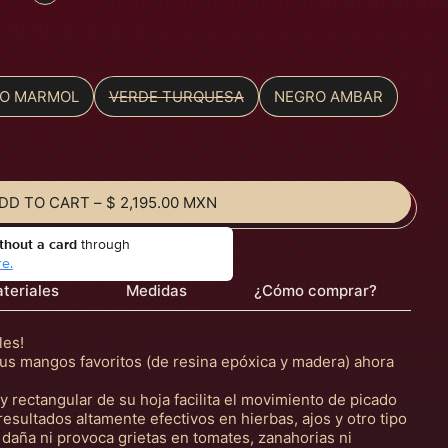
O MARMOL
VERDE TURQUESA
NEGRO AMBAR
DD TO CART
–
$ 2,195.00 MXN
thout a card
through
e.
teriales
Medidas
¿Cómo comprar?
les!
tus mangos favoritos (de resina epóxica y madera) ahora
 y rectangular de su hoja facilita el movimiento de picado
 resultados altamente efectivos en hierbas, ajos y otro tipo
daña ni provoca grietas en tomates, zanahorias ni