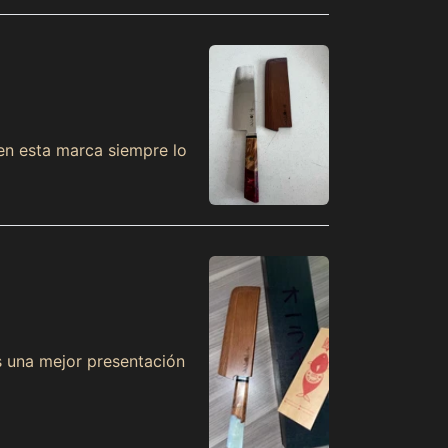
Armenia (MXN $)
Aruba (MXN $)
Ascension Island
(MXN $)
Australia (MXN $)
 en esta marca siempre lo
Austria (MXN $)
Azerbaijan (MXN $)
Bahamas (MXN $)
Bahrain (MXN $)
Bangladesh (MXN $)
Barbados (MXN $)
Belarus (MXN $)
es una mejor presentación
Belgium (MXN $)
Belize (MXN $)