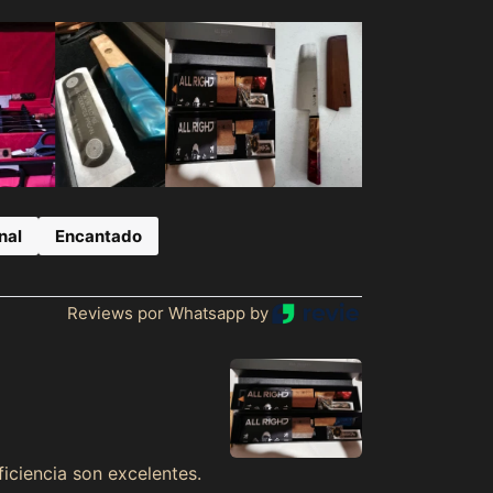
Afghanistan (MXN $)
Åland Islands (MXN
$)
nal
Encantado
Albania (MXN $)
Algeria (MXN $)
Reviews por Whatsapp by
Andorra (MXN $)
Angola (MXN $)
Anguilla (MXN $)
Antigua & Barbuda
(MXN $)
iciencia son excelentes.
Argentina (MXN $)