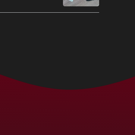
Benin (MXN $)
Bermuda (MXN $)
Bhutan (MXN $)
Bolivia (MXN $)
Bosnia &
Herzegovina (MXN
$)
Botswana (MXN $)
Brazil (MXN $)
British Indian Ocean
Territory (MXN $)
British Virgin Islands
(MXN $)
Brunei (MXN $)
Bulgaria (MXN $)
Burkina Faso (MXN
$)